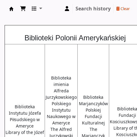
Search history
Clear
Biblioteki USA
Biblioteki Polonii Amerykańskiej
Biblioteka
imienia
Alfreda
Jurzykowskiego
Biblioteka
Polskiego
Marjanczyków
Biblioteka
Bibliotek
Instytutu
Polskiej
Instytutu Józefa
Fundacji
Naukowego w
Fundacji
Piłsudskiego w
Kościuszkows
Ameryce
Kulturalnej
Ameryce
Library of 
The Alfred
The
Library of the Józef
Kosciuszk
Jurzykowski
Marjanczyk