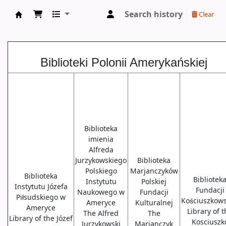
Search history
Clear
Biblioteki USA
Biblioteki Polonii Amerykańskiej
Biblioteka
imienia
Alfreda
Jurzykowskiego
Biblioteka
Polskiego
Marjanczyków
Biblioteka
Bibliotek
Instytutu
Polskiej
Instytutu Józefa
Fundacji
Naukowego w
Fundacji
Piłsudskiego w
Kościuszkows
Ameryce
Kulturalnej
Ameryce
Library of 
The Alfred
The
Library of the Józef
Kosciuszk
Jurzykowski
Marjanczyk