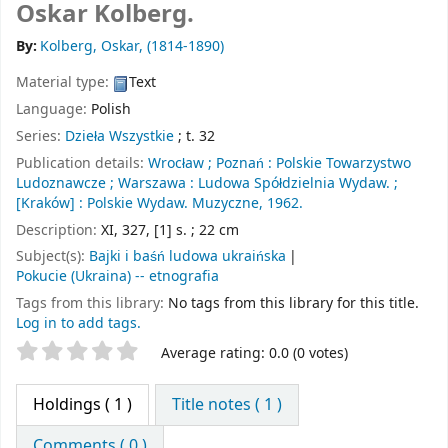
Oskar Kolberg.
By:
Kolberg, Oskar
, (1814-1890)
Material type:
Text
Language:
Polish
Series:
Dzieła Wszystkie
; t. 32
Publication details:
Wrocław ;
Poznań :
Polskie Towarzystwo
Ludoznawcze ;
Warszawa :
Ludowa Spółdzielnia Wydaw. ;
[Kraków] :
Polskie Wydaw. Muzyczne,
1962.
Description:
XI, 327, [1] s. ; 22 cm
Subject(s):
Bajki i baśń ludowa ukraińska
Pokucie (Ukraina) -- etnografia
Tags from this library:
No tags from this library for this title.
Log in to add tags.
Star ratings
Average rating: 0.0 (0 votes)
Holdings
( 1 )
Title notes ( 1 )
Comments ( 0 )