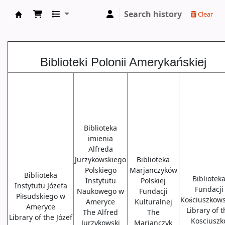
Search history
Clear
Biblioteki USA
Biblioteki Polonii Amerykańskiej
Biblioteka
imienia
Alfreda
Jurzykowskiego
Biblioteka
Polskiego
Marjanczyków
Biblioteka
Bibliotek
Instytutu
Polskiej
Instytutu Józefa
Fundacji
Naukowego w
Fundacji
Piłsudskiego w
Kościuszkows
Ameryce
Kulturalnej
Ameryce
Library of 
The Alfred
The
Library of the Józef
Kosciuszk
Jurzykowski
Marjanczyk