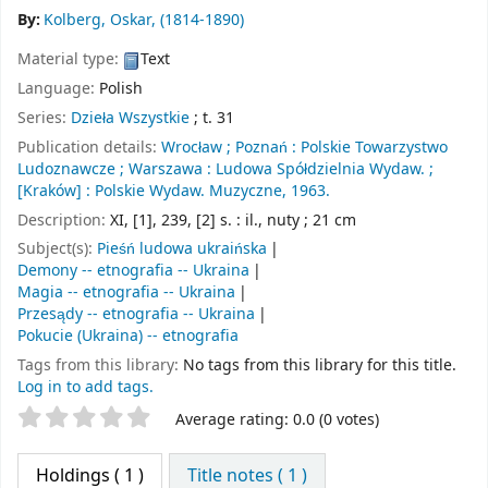
By:
Kolberg, Oskar
, (1814-1890)
Material type:
Text
Language:
Polish
Series:
Dzieła Wszystkie
; t. 31
Publication details:
Wrocław ;
Poznań :
Polskie Towarzystwo
Ludoznawcze ;
Warszawa :
Ludowa Spółdzielnia Wydaw. ;
[Kraków] :
Polskie Wydaw. Muzyczne,
1963.
Description:
XI, [1], 239, [2] s. : il., nuty ; 21 cm
Subject(s):
Pieśń ludowa ukraińska
Demony -- etnografia -- Ukraina
Magia -- etnografia -- Ukraina
Przesądy -- etnografia -- Ukraina
Pokucie (Ukraina) -- etnografia
Tags from this library:
No tags from this library for this title.
Log in to add tags.
Star ratings
Average rating: 0.0 (0 votes)
Holdings
( 1 )
Title notes ( 1 )