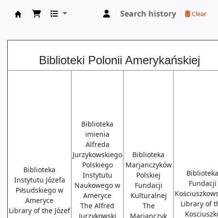
Search history
Clear
Biblioteki USA
Biblioteki Polonii Amerykańskiej
Biblioteka
imienia
Alfreda
Jurzykowskiego
Biblioteka
Polskiego
Marjanczyków
Biblioteka
Bibliotek
Instytutu
Polskiej
Instytutu Józefa
Fundacji
Naukowego w
Fundacji
Piłsudskiego w
Kościuszkows
Ameryce
Kulturalnej
Ameryce
Library of 
The Alfred
The
Library of the Józef
Kosciuszk
Jurzykowski
Marjanczyk