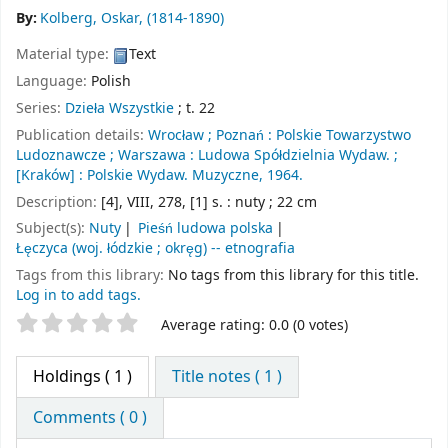
By:
Kolberg, Oskar
, (1814-1890)
Material type:
Text
Language:
Polish
Series:
Dzieła Wszystkie
; t. 22
Publication details:
Wrocław ;
Poznań :
Polskie Towarzystwo
Ludoznawcze ;
Warszawa :
Ludowa Spółdzielnia Wydaw. ;
[Kraków] :
Polskie Wydaw. Muzyczne,
1964.
Description:
[4], VIII, 278, [1] s. : nuty ; 22 cm
Subject(s):
Nuty
Pieśń ludowa polska
Łęczyca (woj. łódzkie ; okręg) -- etnografia
Tags from this library:
No tags from this library for this title.
Log in to add tags.
Star ratings
Average rating: 0.0 (0 votes)
Holdings
( 1 )
Title notes ( 1 )
Comments ( 0 )