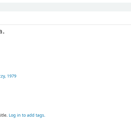
a.
zy,
1979
itle.
Log in to add tags.