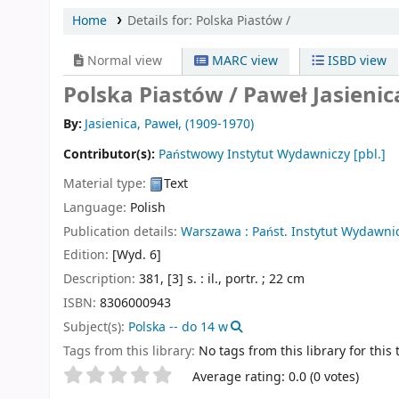
Home
Details for:
Polska Piastów /
Normal view
MARC view
ISBD view
Polska Piastów /
Paweł Jasienic
By:
Jasienica, Paweł
, (1909-1970)
Contributor(s):
Państwowy Instytut Wydawniczy
[pbl.]
Material type:
Text
Language:
Polish
Publication details:
Warszawa :
Państ. Instytut Wydawnic
Edition:
[Wyd. 6]
Description:
381, [3] s. : il., portr. ; 22 cm
ISBN:
8306000943
Subject(s):
Polska -- do 14 w
Tags from this library:
No tags from this library for this t
Star ratings
Average rating: 0.0 (0 votes)