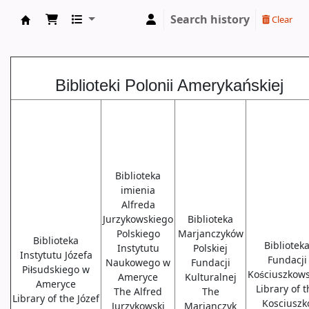
Search history
Clear
Biblioteki USA
Biblioteki Polonii Amerykańskiej
Biblioteka
imienia
Alfreda
Jurzykowskiego
Biblioteka
Polskiego
Marjanczyków
Biblioteka
Bibliotek
Instytutu
Polskiej
Instytutu Józefa
Fundacji
Naukowego w
Fundacji
Piłsudskiego w
Kościuszkows
Ameryce
Kulturalnej
Ameryce
Library of 
The Alfred
The
Library of the Józef
Kosciuszk
Jurzykowski
Marjanczyk