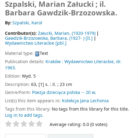
Szpalski, Marian Załucki ; il.
Barbara Gawdzik-Brzozowska.
By:
Szpalski, Karol
Contributor(s):
Załucki, Marian
, (1920-1979)
Gawdzik-Brzozowska, Barbara
, (1927- )
[Il.]
Wydawnictwo Literackie
[pbl.]
Material type:
Text
Publication details:
Kraków :
Wydawnictwo Literackie,
dr.
1963.
Edition:
Wyd. 5
Description:
63, [1] s. : il. ; 23 cm
Genre/Form:
Poezja dziecięca polska -- 20 w.
List(s) this item appears in:
Kolekcja Jana Lechonia
Tags from this library:
No tags from this library for this title.
Log in to add tags.
Star ratings
Average rating: 0.0 (0 votes)