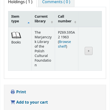
Holdings
( 1 )
Comments ( 0 )
Item
Current
Call
type
library
number
Holdings
The
PZ69.S95A
Marjanczy
2 1963
k Library
(
Browse
Books
(Opens below)
of the
shelf
)
Polish
Cultural
Foundatio
n
Print
Add to your cart