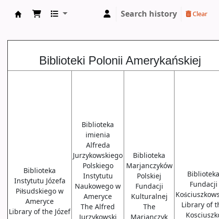
Search history
Clear
Biblioteki USA
Biblioteki Polonii Amerykańskiej
Biblioteka
imienia
Alfreda
Jurzykowskiego
Biblioteka
Polskiego
Marjanczyków
Biblioteka
Bibliotek
Instytutu
Polskiej
Instytutu Józefa
Fundacji
Naukowego w
Fundacji
Piłsudskiego w
Kościuszkows
Ameryce
Kulturalnej
Ameryce
Library of 
The Alfred
The
Library of the Józef
Kosciuszk
Jurzykowski
Marjanczyk