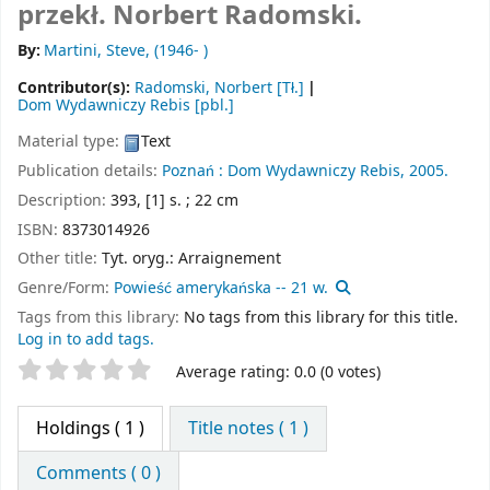
przekł. Norbert Radomski.
By:
Martini, Steve
, (1946- )
Contributor(s):
Radomski, Norbert
[Tł.]
Dom Wydawniczy Rebis
[pbl.]
Material type:
Text
Publication details:
Poznań :
Dom Wydawniczy Rebis,
2005.
Description:
393, [1] s. ; 22 cm
ISBN:
8373014926
Other title:
Tyt. oryg.: Arraignement
Genre/Form:
Powieść amerykańska -- 21 w.
Tags from this library:
No tags from this library for this title.
Log in to add tags.
Star ratings
Average rating: 0.0 (0 votes)
Holdings
( 1 )
Title notes ( 1 )
Comments ( 0 )