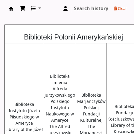
Search history
Clear
Biblioteki USA
Biblioteki Polonii Amerykańskiej
Biblioteka
imienia
Alfreda
Jurzykowskiego
Biblioteka
Polskiego
Marjanczyków
Biblioteka
Bibliotek
Instytutu
Polskiej
Instytutu Józefa
Fundacji
Naukowego w
Fundacji
Piłsudskiego w
Kościuszkows
Ameryce
Kulturalnej
Ameryce
Library of 
The Alfred
The
Library of the Józef
Kosciuszk
Jurzykowski
Marjanczyk