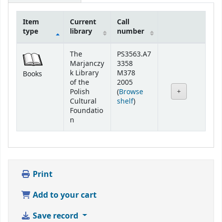
Item
Current
Call
type
library
number
Holdings
The
PS3563.A7
Marjanczy
3358
k Library
M378
Books
of the
2005
Polish
(
Browse
(Opens below)
Cultural
shelf
)
Foundatio
n
Print
Add to your cart
Save record