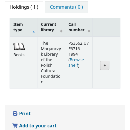
Holdings
( 1 )
Comments ( 0 )
Item
Current
Call
type
library
number
Holdings
The
PS3562.U7
Marjanczy
F6716
k Library
1994
Books
of the
(
Browse
(Opens below)
Polish
shelf
)
Cultural
Foundatio
n
Print
Add to your cart