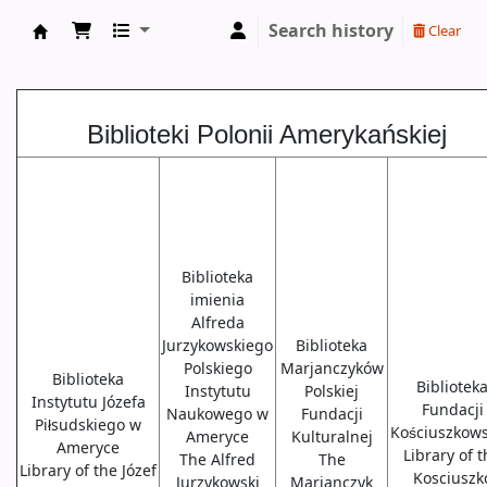
Search history
Clear
Biblioteki USA
Biblioteki Polonii Amerykańskiej
Biblioteka
imienia
Alfreda
Jurzykowskiego
Biblioteka
Polskiego
Marjanczyków
Biblioteka
Bibliotek
Instytutu
Polskiej
Instytutu Józefa
Fundacji
Naukowego w
Fundacji
Piłsudskiego w
Kościuszkows
Ameryce
Kulturalnej
Ameryce
Library of 
The Alfred
The
Library of the Józef
Kosciuszk
Jurzykowski
Marjanczyk