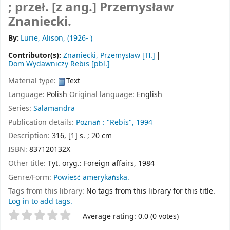
; przeł. [z ang.] Przemysław
Znaniecki.
By:
Lurie, Alison
, (1926- )
Contributor(s):
Znaniecki, Przemysław
[Tł.]
Dom Wydawniczy Rebis
[pbl.]
Material type:
Text
Language:
Polish
Original language:
English
Series:
Salamandra
Publication details:
Poznań :
"Rebis",
1994
Description:
316, [1] s. ; 20 cm
ISBN:
837120132X
Other title:
Tyt. oryg.: Foreign affairs, 1984
Genre/Form:
Powieść amerykańska.
Tags from this library:
No tags from this library for this title.
Log in to add tags.
Star ratings
Average rating: 0.0 (0 votes)