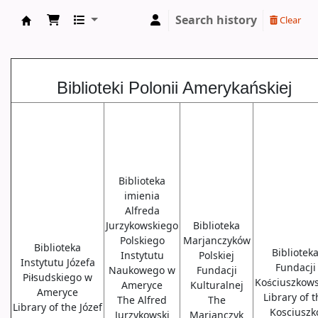
Search history
Clear
Biblioteki USA
Biblioteki Polonii Amerykańskiej
Biblioteka
imienia
Alfreda
Jurzykowskiego
Biblioteka
Polskiego
Marjanczyków
Biblioteka
Bibliotek
Instytutu
Polskiej
Instytutu Józefa
Fundacji
Naukowego w
Fundacji
Piłsudskiego w
Kościuszkows
Ameryce
Kulturalnej
Ameryce
Library of 
The Alfred
The
Library of the Józef
Kosciuszk
Jurzykowski
Marjanczyk