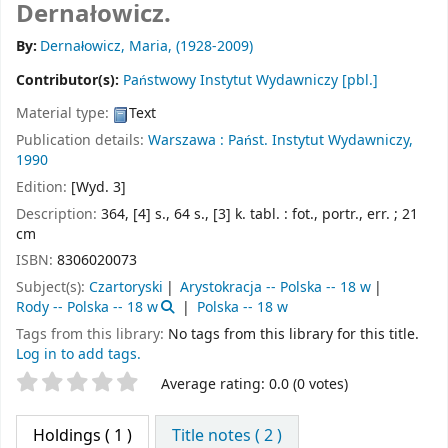
Dernałowicz.
By:
Dernałowicz, Maria
, (1928-2009)
Contributor(s):
Państwowy Instytut Wydawniczy
[pbl.]
Material type:
Text
Publication details:
Warszawa :
Państ. Instytut Wydawniczy,
1990
Edition:
[Wyd. 3]
Description:
364, [4] s., 64 s., [3] k. tabl. : fot., portr., err. ; 21
cm
ISBN:
8306020073
Subject(s):
Czartoryski
Arystokracja -- Polska -- 18 w
Rody -- Polska -- 18 w
Polska -- 18 w
Tags from this library:
No tags from this library for this title.
Log in to add tags.
Star ratings
Average rating: 0.0 (0 votes)
Holdings
( 1 )
Title notes ( 2 )