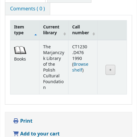
Comments ( 0 )
Item
Current
Call
type
library
number
Holdings
The
CT1230
Marjanczy
.D476
k Library
1990
Books
of the
(
Browse
(Opens below)
Polish
shelf
)
Cultural
Foundatio
n
Print
Add to your cart