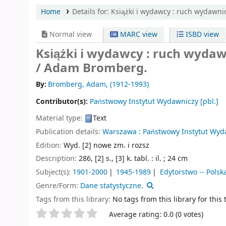
Home
Details for:
Książki i wydawcy :
ruch wydawnic
Normal view
MARC view
ISBD view
Książki i wydawcy : ruch wydaw
/
Adam Bromberg.
By:
Bromberg, Adam
, (1912-1993)
Contributor(s):
Państwowy Instytut Wydawniczy
[pbl.]
Material type:
Text
Publication details:
Warszawa :
Państwowy Instytut Wyd
Edition:
Wyd. [2] nowe zm. i rozsz
Description:
286, [2] s., [3] k. tabl. : il. ; 24 cm
Subject(s):
1901-2000
1945-1989
Edytorstwo -- Polsk
Genre/Form:
Dane statystyczne.
Tags from this library:
No tags from this library for this t
Star ratings
Average rating: 0.0 (0 votes)