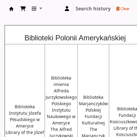
Search history
Clear
Biblioteki USA
Biblioteki Polonii Amerykańskiej
Biblioteka
imienia
Alfreda
Jurzykowskiego
Biblioteka
Polskiego
Marjanczyków
Biblioteka
Bibliotek
Instytutu
Polskiej
Instytutu Józefa
Fundacji
Naukowego w
Fundacji
Piłsudskiego w
Kościuszkows
Ameryce
Kulturalnej
Ameryce
Library of 
The Alfred
The
Library of the Józef
Kosciuszk
Jurzykowski
Marjanczyk