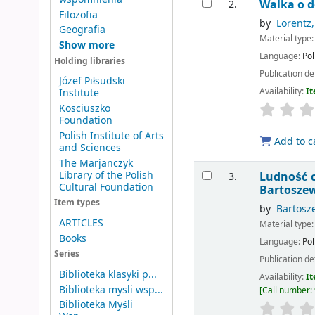
Walka o d
2.
Filozofia
by
Lorentz,
Geografia
Material type
Show more
Language:
Pol
Holding libraries
Publication de
Józef Piłsudski
Availability:
It
Institute
Kosciuszko
Foundation
Polish Institute of Arts
Add to c
and Sciences
The Marjanczyk
Library of the Polish
Ludność c
3.
Cultural Foundation
Bartoszew
Item types
by
Bartosz
ARTICLES
Material type
Books
Language:
Pol
Series
Publication de
Biblioteka klasyki p...
Availability:
It
Biblioteka mysli wsp...
Call number:
Biblioteka Myśli