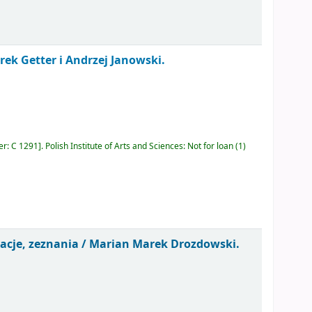
ek Getter i Andrzej Janowski.
er:
C 1291
.
Polish Institute of Arts and Sciences: Not for loan
(1)
acje, zeznania /
Marian Marek Drozdowski.