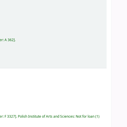
er:
A 362
.
er:
F 3327
.
Polish Institute of Arts and Sciences: Not for loan
(1)