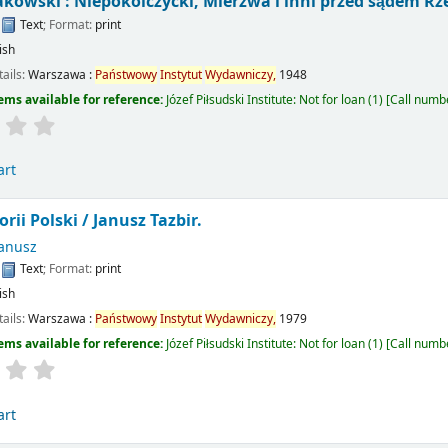
akowski : Niepokólczycki, Mierzwa i inni przed sądem Rze
:
Text
; Format:
print
ish
tails:
Warszawa :
Państwowy
Instytut
Wydawniczy,
1948
ems available for reference:
Józef Piłsudski Institute: Not for loan
(1)
Call numb
art
orii Polski /
Janusz Tazbir.
Janusz
:
Text
; Format:
print
ish
tails:
Warszawa :
Państwowy
Instytut
Wydawniczy,
1979
ems available for reference:
Józef Piłsudski Institute: Not for loan
(1)
Call numb
art