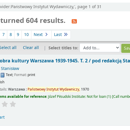
rovider:Państwowy Instytut Wydawniczy,', page 1 of 31
turned 604 results.
7
8
9
10
Next
Last
Select all
Clear all
Select titles to:
obra kultury Warszawa 1939-1945. T. 2 /
pod redakcją St
 Stanisław
:
Text
; Format:
print
ish
tails:
Warszawa :
Państwowy
Instytut
Wydawniczy,
1970
ems available for reference:
Józef Piłsudski Institute: Not for loan
(1)
Call numb
art