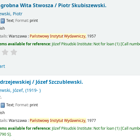
agrobna Wita Stwosza /
Piotr Skubiszewski.
wski, Piotr
:
Text
; Format:
print
ish
tails:
Warszawa :
Państwowy
Instytut
Wydawniczy,
1957
ems available for reference:
Józef Piłsudski Institute: Not for loan
(1)
Call numb
art
drzejewskiej /
Józef Szczublewski.
wski, Józef
, (1919- )
.
:
Text
; Format:
print
ish
tails:
Warszawa :
Państwowy
Instytut
Wydawniczy,
1977
ems available for reference:
Józef Piłsudski Institute: Not for loan
(1)
Call numb
790 S
.