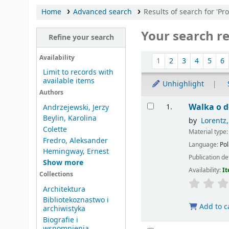
Home
Advanced search
Results of search for 'P
Your search re
Refine your search
Sort
Availability
1
2
3
4
5
6
Limit to records with
available items
Unhighlight
Authors
Results
Walka o d
1.
Andrzejewski, Jerzy
Beylin, Karolina
by
Lorentz,
Colette
Material type
Fredro, Aleksander
Language:
Pol
Hemingway, Ernest
Publication de
Show more
Availability:
It
Collections
Architektura
Bibliotekoznastwo i
Add to c
archiwistyka
Biografie i
wspomnienia