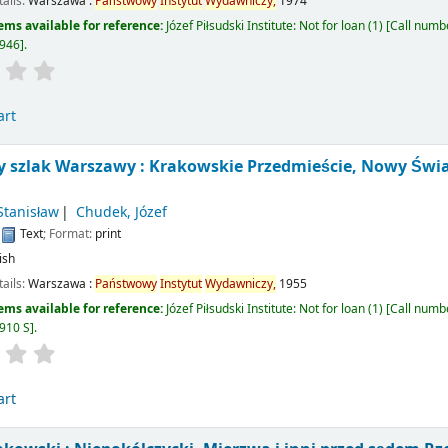
tails:
Warszawa :
Państwowy
Instytut
Wydawniczy,
1974
ems available for reference:
Józef Piłsudski Institute: Not for loan
(1)
Call numb
946
.
art
y szlak Warszawy : Krakowskie Przedmieście, Nowy Świa
Stanisław
Chudek, Józef
:
Text
; Format:
print
ish
tails:
Warszawa :
Państwowy
Instytut
Wydawniczy,
1955
ems available for reference:
Józef Piłsudski Institute: Not for loan
(1)
Call numb
910 S
.
art