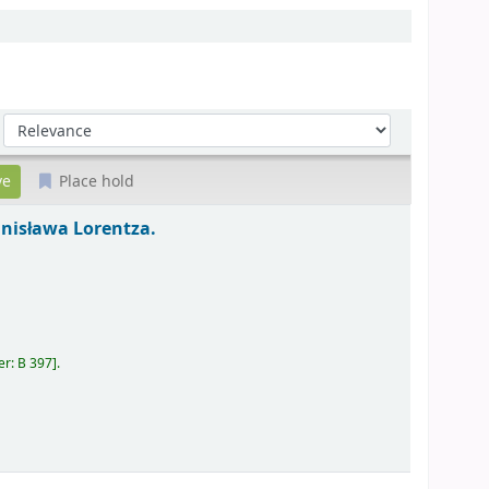
Sort by:
Place hold
anisława Lorentza.
er:
B 397
.