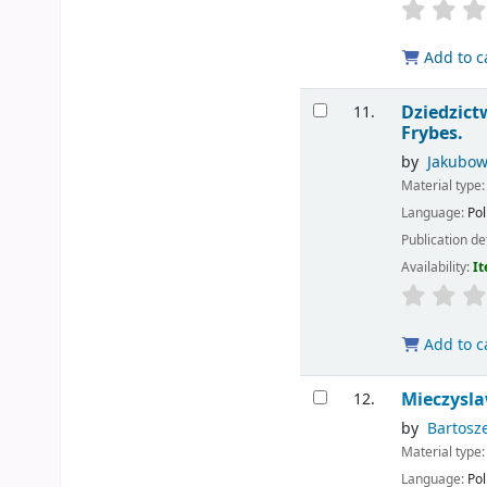
Add to c
Dziedzict
11.
Frybes.
by
Jakubow
Material type
Language:
Pol
Publication de
Availability:
It
Add to c
Mieczysl
12.
by
Bartosz
Material type
Language:
Pol