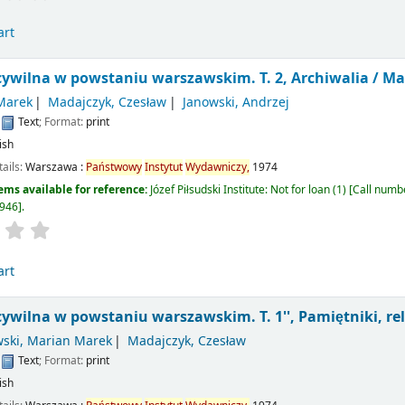
art
ywilna w powstaniu warszawskim. T. 2, Archiwalia /
Mar
 Marek
Madajczyk, Czesław
Janowski, Andrzej
:
Text
; Format:
print
ish
tails:
Warszawa :
Państwowy
Instytut
Wydawniczy,
1974
ems available for reference:
Józef Piłsudski Institute: Not for loan
(1)
Call numb
946
.
art
ywilna w powstaniu warszawskim. T. 1'', Pamiętniki, rel
ski, Marian Marek
Madajczyk, Czesław
:
Text
; Format:
print
ish