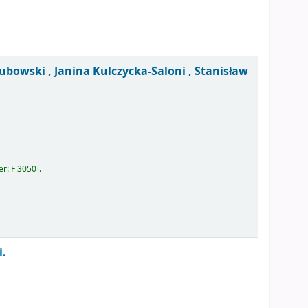
bowski , Janina Kulczycka-Saloni , Stanisław
er:
F 3050
.
i.