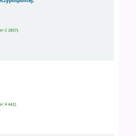
czypospolitej.
er:
C 2857
.
er:
A 442
.