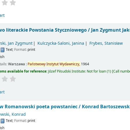
art
wo literackie Powstania Styczniowego /
Jan Zygmunt Jaku
ski, Jan Zygmunt
Kulczycka-Saloni, Janina
Frybes, Stanisław
:
Text
; Format:
print
ish
tails:
Warszawa :
Państwowy
Instytut
Wydawniczy,
1964
ems available for reference:
Józef Piłsudski Institute: Not for loan
(1)
Call numb
art
aw Romanowski poeta powstaniec /
Konrad Bartoszewsk
ewski, Konrad
:
Text
; Format:
print
ish