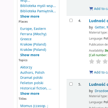
Wsp...
Biblioteka myśli wsp...
Add to c
Biblioteka Pamiętnik...
Show more
Ludność c
4.
Places
by
Getter,
Europe, Eastern
Material type
Ferrara (Włochy)
Language:
Pol
Greece
Krakow (Poland)
Publication de
Kraków (Poland)
Availability:
It
Show more
Call number:
Topics
Aktorzy
Add to c
Authors, Polish
Dramat polski
Felieton polski
Ludność c
5.
Historical fiction, ...
by
Drozdow
Show more
Material type
Titles
Language:
Pol
Momus (czasop. ;