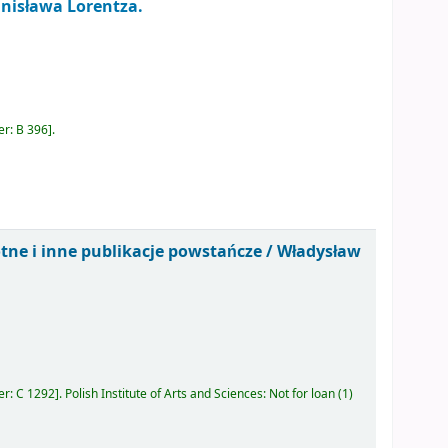
anisława Lorentza.
er:
B 396
.
tne i inne publikacje powstańcze /
Władysław
er:
C 1292
.
Polish Institute of Arts and Sciences: Not for loan
(1)