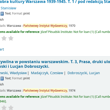
obra kultury Warszawa 1939-1945. T. 1 /
pod redakcją St
 Stanisław
:
Text
; Format:
print
ish
tails:
Warszawa :
Państwowy
Instytut
Wydawniczy,
1970
ems available for reference:
Józef Piłsudski Institute: Not for loan
(1)
Call numb
art
ywilna w powstaniu warszawskim. T. 3, Prasa, druki ulo
ski i Lucjan Dobroszycki.
ewski, Władysław
Madajczyk, Czesław
Dobroszycki, Lucjan
:
Text
; Format:
print
ish
tails:
Warszawa :
Państwowy
Instytut
Wydawniczy,
1974
ems available for reference:
Józef Piłsudski Institute: Not for loan
(1)
Call numb
946
.