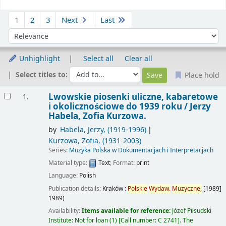
Sort
1
2
3
Next
Last
Sort by:
Unhighlight
Select all
Clear all
Select titles to:
Place hold
Results
Lwowskie piosenki uliczne, kabaretowe
1.
i okolicznościowe do 1939 roku /
Jerzy
Habela, Zofia Kurzowa.
by
Habela, Jerzy
, (1919-1996)
Kurzowa, Zofia
, (1931-2003)
Series:
Muzyka Polska w Dokumentacjach i Interpretacjach
Material type:
Text
; Format:
print
Language:
Polish
Publication details:
Kraków :
Polskie
Wydaw.
Muzyczne,
[1989]
1989)
Availability:
Items available for reference:
Józef Piłsudski
Institute: Not for loan
(1)
Call number:
C 2741
.
The