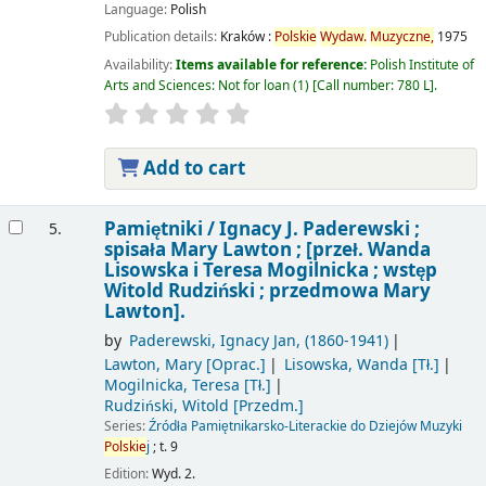
Language:
Polish
Publication details:
Kraków :
Polskie
Wydaw.
Muzyczne,
1975
Availability:
Items available for reference:
Polish Institute of
Arts and Sciences: Not for loan
(1)
Call number:
780 L
.
Add to cart
Pamiętniki /
Ignacy J. Paderewski ;
5.
spisała Mary Lawton ; [przeł. Wanda
Lisowska i Teresa Mogilnicka ; wstęp
Witold Rudziński ; przedmowa Mary
Lawton].
by
Paderewski, Ignacy Jan
, (1860-1941)
Lawton, Mary
[Oprac.]
Lisowska, Wanda
[Tł.]
Mogilnicka, Teresa
[Tł.]
Rudziński, Witold
[Przedm.]
Series:
Źródła Pamiętnikarsko-Literackie do Dziejów Muzyki
Polskie
j
; t. 9
Edition:
Wyd. 2.