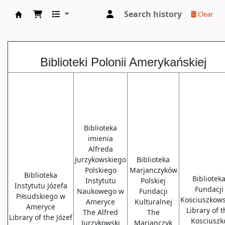
Search history
Clear
Biblioteki USA
Biblioteki Polonii Amerykańskiej
Biblioteka
imienia
Alfreda
Jurzykowskiego
Biblioteka
Polskiego
Marjanczyków
Biblioteka
Bibliotek
Instytutu
Polskiej
Instytutu Józefa
Fundacji
Naukowego w
Fundacji
Piłsudskiego w
Kościuszkows
Ameryce
Kulturalnej
Ameryce
Library of 
The Alfred
The
Library of the Józef
Kosciuszk
Jurzykowski
Marjanczyk