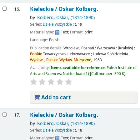
Kieleckie /
Oskar Kolberg.
16.
by
Kolberg, Oskar
, (1814-1890)
Series:
Dzieła Wszystkie
; t. 19
Material type:
Text
; Format:
print
Language:
Polish
Publication details:
Wrocław ; Poznań : Warszawa : [Kraków] :
Polskie
Towarzystwo Ludoznawcze ; Ludowa Spółdzielnia
Wydaw.
;
Polskie
Wydaw.
Muzyczne,
1963
Availability:
Items available for reference:
Polish Institute of
Arts and Sciences: Not for loan
(1)
Call number:
390 K
.
Add to cart
Kieleckie /
Oskar Kolberg.
17.
by
Kolberg, Oskar
, (1814-1890)
Series:
Dzieła Wszystkie
; t. 18
Material type:
Text
; Format:
print