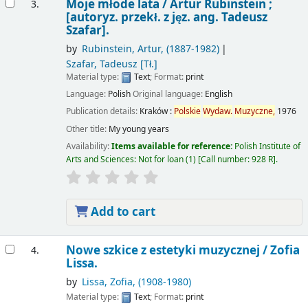
Moje młode lata /
Artur Rubinstein ;
3.
[autoryz. przekł. z jęz. ang. Tadeusz
Szafar].
by
Rubinstein, Artur
, (1887-1982)
Szafar, Tadeusz
[Tł.]
Material type:
Text
; Format:
print
Language:
Polish
Original language:
English
Publication details:
Kraków :
Polskie
Wydaw.
Muzyczne,
1976
Other title:
My young years
Availability:
Items available for reference:
Polish Institute of
Arts and Sciences: Not for loan
(1)
Call number:
928 R
.
Add to cart
Nowe szkice z estetyki muzycznej /
Zofia
4.
Lissa.
by
Lissa, Zofia
, (1908-1980)
Material type:
Text
; Format:
print