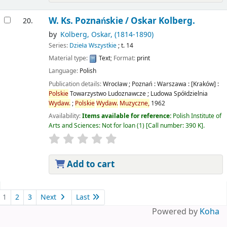
W. Ks. Poznańskie /
Oskar Kolberg.
20.
by
Kolberg, Oskar
, (1814-1890)
Series:
Dzieła Wszystkie
; t. 14
Material type:
Text
; Format:
print
Language:
Polish
Publication details:
Wrocław ; Poznań : Warszawa : [Kraków] :
Polskie
Towarzystwo Ludoznawcze ; Ludowa Spółdzielnia
Wydaw.
;
Polskie
Wydaw.
Muzyczne,
1962
Availability:
Items available for reference:
Polish Institute of
Arts and Sciences: Not for loan
(1)
Call number:
390 K
.
Add to cart
Pages
1
2
3
Next
Last
Powered by
Koha