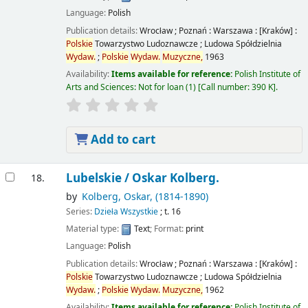
Language:
Polish
Publication details:
Wrocław ; Poznań : Warszawa : [Kraków] :
Polskie
Towarzystwo Ludoznawcze ; Ludowa Spółdzielnia
Wydaw.
;
Polskie
Wydaw.
Muzyczne,
1963
Availability:
Items available for reference:
Polish Institute of
Arts and Sciences: Not for loan
(1)
Call number:
390 K
.
Add to cart
Lubelskie /
Oskar Kolberg.
18.
by
Kolberg, Oskar
, (1814-1890)
Series:
Dzieła Wszystkie
; t. 16
Material type:
Text
; Format:
print
Language:
Polish
Publication details:
Wrocław ; Poznań : Warszawa : [Kraków] :
Polskie
Towarzystwo Ludoznawcze ; Ludowa Spółdzielnia
Wydaw.
;
Polskie
Wydaw.
Muzyczne,
1962
Availability:
Items available for reference:
Polish Institute of