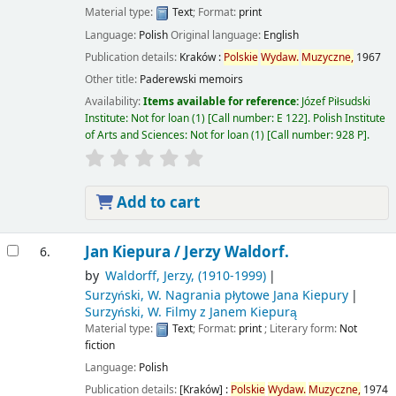
Material type:
Text
; Format:
print
Language:
Polish
Original language:
English
Publication details:
Kraków :
Polskie
Wydaw.
Muzyczne,
1967
Other title:
Paderewski memoirs
Availability:
Items available for reference:
Józef Piłsudski
Institute: Not for loan
(1)
Call number:
E 122
.
Polish Institute
of Arts and Sciences: Not for loan
(1)
Call number:
928 P
.
Add to cart
Jan Kiepura /
Jerzy Waldorf.
6.
by
Waldorff, Jerzy
, (1910-1999)
Surzyński, W
. Nagrania płytowe Jana Kiepury
Surzyński, W
. Filmy z Janem Kiepurą
Material type:
Text
; Format:
print
; Literary form:
Not
fiction
Language:
Polish
Publication details:
[Kraków] :
Polskie
Wydaw.
Muzyczne,
1974