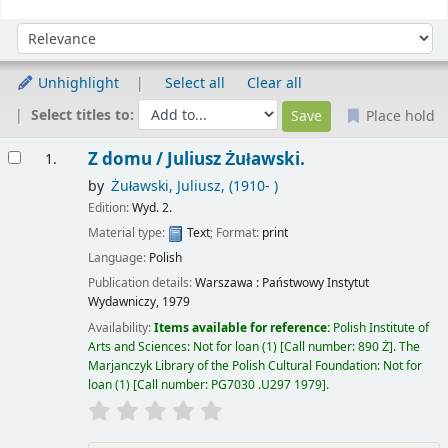
Sort
Sort by:
Unhighlight
Select all
Clear all
Select titles to:
Place hold
Results
Z domu /
Juliusz Żuławski.
1.
by
Żuławski, Juliusz
, (1910- )
Edition:
Wyd. 2.
Material type:
Text
; Format:
print
Language:
Polish
Publication details:
Warszawa :
Państwowy Instytut
Wydawniczy,
1979
Availability:
Items available for reference:
Polish Institute of
Arts and Sciences: Not for loan
(1)
Call number:
890 Ż
.
The
Marjanczyk Library of the Polish Cultural Foundation: Not for
loan
(1)
Call number:
PG7030 .U297 1979
.