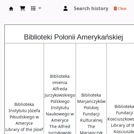
Search history
Clear
Biblioteki USA
Biblioteki Polonii Amerykańskiej
Biblioteka
imienia
Alfreda
Jurzykowskiego
Biblioteka
Polskiego
Marjanczyków
Biblioteka
Bibliotek
Instytutu
Polskiej
Instytutu Józefa
Fundacji
Naukowego w
Fundacji
Piłsudskiego w
Kościuszkows
Ameryce
Kulturalnej
Ameryce
Library of 
The Alfred
The
Library of the Józef
Kosciuszk
Jurzykowski
Marjanczyk