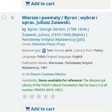
Add to cart
Wiersze i poematy /
Byron ; wybrał i
5.
oprac. Juliusz Żuławski.
by
Byron, George Gordon
, (1788-1824)
Żuławski, Juliusz
, (1910-1999)
[Wybór]
Państwowy Instytut Wydawniczy
[pbl]
Series:
Biblioteka Poezji i Prozy
Material type:
Text
; Format:
print
; Literary form:
Poetry
Language:
Polish
Original language:
English
Publication details:
Warszawa :
Państwowy Instytut
Wydawniczy,
1961
In:
Archiwum Czesława Miłosza
Availability:
Items available for reference:
The Marjanczyk
Library of the Polish Cultural Foundation: Not for loan
(1)
Call
number:
PR4354 .B976 1961
.
Add to cart