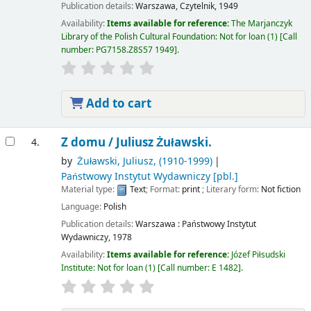
Publication details:
Warszawa,
Czytelnik,
1949
Availability:
Items available for reference:
The Marjanczyk
Library of the Polish Cultural Foundation: Not for loan
(1)
Call
number:
PG7158.Z8S57 1949
.
Add to cart
Z domu /
Juliusz Żuławski.
4.
by
Żuławski, Juliusz
, (1910-1999)
Państwowy Instytut Wydawniczy
[pbl.]
Material type:
Text
; Format:
print
; Literary form:
Not fiction
Language:
Polish
Publication details:
Warszawa :
Państwowy Instytut
Wydawniczy,
1978
Availability:
Items available for reference:
Józef Piłsudski
Institute: Not for loan
(1)
Call number:
E 1482
.