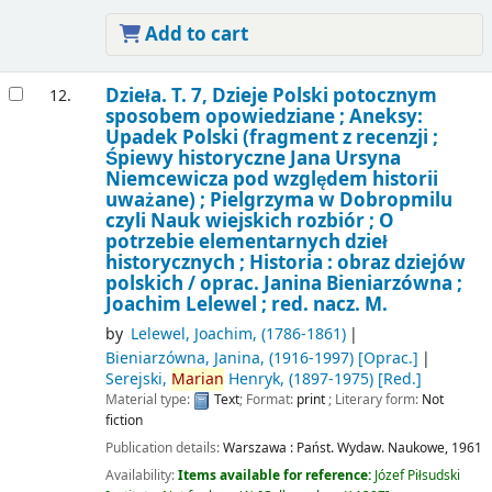
Add to cart
Dzieła. T. 7, Dzieje Polski potocznym
12.
sposobem opowiedziane ; Aneksy:
Upadek Polski (fragment z recenzji ;
Śpiewy historyczne Jana Ursyna
Niemcewicza pod względem historii
uważane) ; Pielgrzyma w Dobropmilu
czyli Nauk wiejskich rozbiór ; O
potrzebie elementarnych dzieł
historycznych ; Historia : obraz dziejów
polskich /
oprac. Janina Bieniarzówna ;
Joachim Lelewel ; red. nacz. M.
by
Lelewel, Joachim
, (1786-1861)
Bieniarzówna, Janina
, (1916-1997)
[Oprac.]
Serejski,
Marian
Henryk
, (1897-1975)
[Red.]
Material type:
Text
; Format:
print
; Literary form:
Not
fiction
Publication details:
Warszawa :
Państ. Wydaw. Naukowe,
1961
Availability:
Items available for reference:
Józef Piłsudski