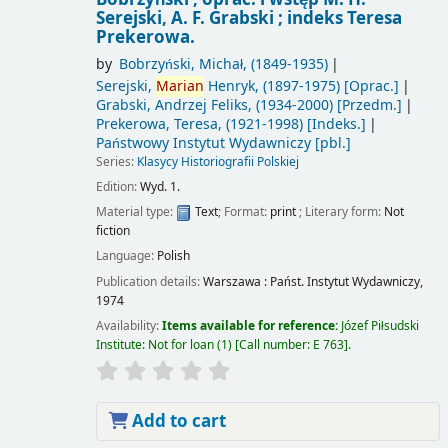
Serejski, A. F. Grabski ; indeks Teresa
Prekerowa.
by
Bobrzyński, Michał
, (1849-1935)
Serejski,
Marian
Henryk
, (1897-1975)
[Oprac.]
Grabski, Andrzej Feliks
, (1934-2000)
[Przedm.]
Prekerowa, Teresa
, (1921-1998)
[Indeks.]
Państwowy Instytut Wydawniczy
[pbl.]
Series:
Klasycy Historiografii Polskiej
Edition:
Wyd. 1.
Material type:
Text
; Format:
print
; Literary form:
Not
fiction
Language:
Polish
Publication details:
Warszawa :
Państ. Instytut Wydawniczy,
1974
Availability:
Items available for reference:
Józef Piłsudski
Institute: Not for loan
(1)
Call number:
E 763
.
Add to cart