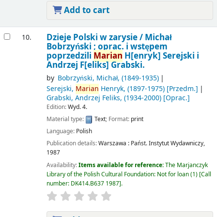
Add to cart
Dzieje Polski w zarysie /
Michał
10.
Bobrzyński ; oprac. i wstępem
poprzedzili
Marian
H[enryk] Serejski i
Andrzej F[eliks] Grabski.
by
Bobrzyński, Michał
, (1849-1935)
Serejski,
Marian
Henryk
, (1897-1975)
[Przedm.]
Grabski, Andrzej Feliks
, (1934-2000)
[Oprac.]
Edition:
Wyd. 4.
Material type:
Text
; Format:
print
Language:
Polish
Publication details:
Warszawa :
Państ. Instytut Wydawniczy,
1987
Availability:
Items available for reference:
The Marjanczyk
Library of the Polish Cultural Foundation: Not for loan
(1)
Call
number:
DK414.B637 1987
.