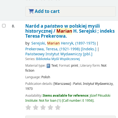
Add to cart
Naród a państwo w polskiej myśli
8.
historycznej /
Marian
H. Serejski ; indeks
Teresa Prekerowa.
by
Serejski,
Marian
Henryk
, (1897-1975)
Prekerowa, Teresa
, (1921-1998)
[Indeks.]
Państwowy Instytut Wydawniczy
[pbl.]
Series:
Biblioteka Myśli Współczesnej
Material type:
Text
; Format:
print
; Literary form:
Not
fiction
Language:
Polish
Publication details:
[Warszawa] :
Państ. Instytut Wydawniczy,
1973
Availability:
Items available for reference:
Józef Piłsudski
Institute: Not for loan
(1)
Call number:
E 1956
.