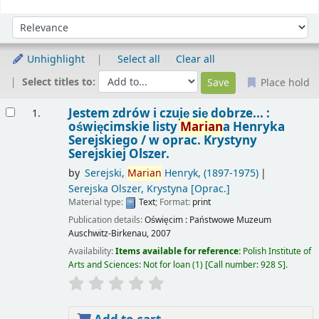
Sort
Sort by:
Unhighlight
Select all
Clear all
Select titles to:
Place hold
Results
Jestem zdrów i czuję się dobrze... :
1.
oświęcimskie listy
Marian
a Henryka
Serejskiego /
w oprac. Krystyny
Serejskiej Olszer.
by
Serejski,
Marian
Henryk
, (1897-1975)
Serejska Olszer, Krystyna
[Oprac.]
Material type:
Text
; Format:
print
Publication details:
Oświęcim :
Państwowe Muzeum
Auschwitz-Birkenau,
2007
Availability:
Items available for reference:
Polish Institute of
Arts and Sciences: Not for loan
(1)
Call number:
928 S
.