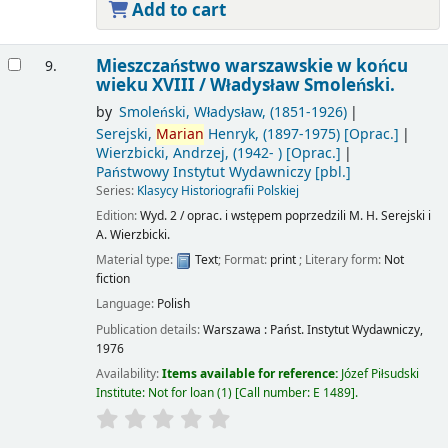
Add to cart
Mieszczaństwo warszawskie w końcu
9.
wieku XVIII /
Władysław Smoleński.
by
Smoleński, Władysław
, (1851-1926)
Serejski,
Marian
Henryk
, (1897-1975)
[Oprac.]
Wierzbicki, Andrzej
, (1942- )
[Oprac.]
Państwowy Instytut Wydawniczy
[pbl.]
Series:
Klasycy Historiografii Polskiej
Edition:
Wyd. 2 / oprac. i wstępem poprzedzili M. H. Serejski i
A. Wierzbicki.
Material type:
Text
; Format:
print
; Literary form:
Not
fiction
Language:
Polish
Publication details:
Warszawa :
Państ. Instytut Wydawniczy,
1976
Availability:
Items available for reference:
Józef Piłsudski
Institute: Not for loan
(1)
Call number:
E 1489
.