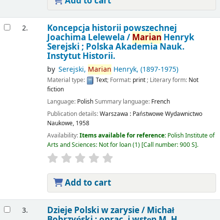
Add to cart
Koncepcja historii powszechnej
2.
Joachima Lelewela /
Marian
Henryk
Serejski ; Polska Akademia Nauk.
Instytut Historii.
by
Serejski,
Marian
Henryk
, (1897-1975)
Material type:
Text
; Format:
print
; Literary form:
Not
fiction
Language:
Polish
Summary language:
French
Publication details:
Warszawa :
Państwowe Wydawnictwo
Naukowe,
1958
Availability:
Items available for reference:
Polish Institute of
Arts and Sciences: Not for loan
(1)
Call number:
900 S
.
Add to cart
Dzieje Polski w zarysie /
Michał
3.
Bobrzyński ; oprac. i wstęp M. H.