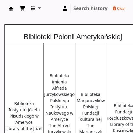
Search history
Clear
Biblioteki USA
Biblioteki Polonii Amerykańskiej
Biblioteka
imienia
Alfreda
Jurzykowskiego
Biblioteka
Polskiego
Marjanczyków
Biblioteka
Bibliotek
Instytutu
Polskiej
Instytutu Józefa
Fundacji
Naukowego w
Fundacji
Piłsudskiego w
Kościuszkows
Ameryce
Kulturalnej
Ameryce
Library of 
The Alfred
The
Library of the Józef
Kosciuszk
Jurzykowski
Marjanczyk