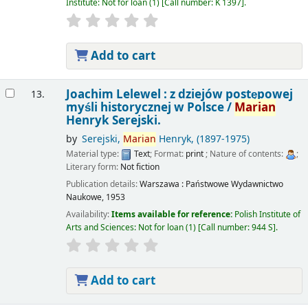
Institute: Not for loan
(1)
Call number:
K 1397
.
Add to cart
Joachim Lelewel : z dziejów postępowej
13.
myśli historycznej w Polsce /
Marian
Henryk Serejski.
by
Serejski,
Marian
Henryk
, (1897-1975)
Material type:
Text
; Format:
print
; Nature of contents:
;
Literary form:
Not fiction
Publication details:
Warszawa :
Państwowe Wydawnictwo
Naukowe,
1953
Availability:
Items available for reference:
Polish Institute of
Arts and Sciences: Not for loan
(1)
Call number:
944 S
.
Add to cart