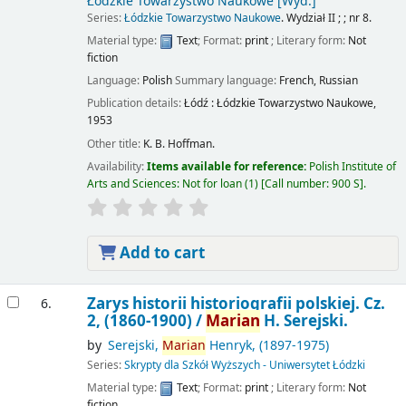
Łódzkie Towarzystwo Naukowe
[Wyd.]
Series:
Łódzkie Towarzystwo Naukowe
. Wydział II ; ; nr 8.
Material type:
Text
; Format:
print
; Literary form:
Not
fiction
Language:
Polish
Summary language:
French
,
Russian
Publication details:
Łódź :
Łódzkie Towarzystwo Naukowe,
1953
Other title:
K. B. Hoffman.
Availability:
Items available for reference:
Polish Institute of
Arts and Sciences: Not for loan
(1)
Call number:
900 S
.
Add to cart
Zarys historii historiografii polskiej. Cz.
6.
2, (1860-1900) /
Marian
H. Serejski.
by
Serejski,
Marian
Henryk
, (1897-1975)
Series:
Skrypty dla Szkół Wyższych - Uniwersytet Łódzki
Material type:
Text
; Format:
print
; Literary form:
Not
fiction