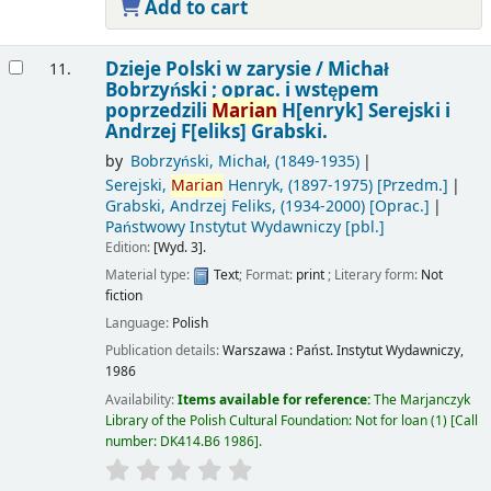
Add to cart
Dzieje Polski w zarysie /
Michał
11.
Bobrzyński ; oprac. i wstępem
poprzedzili
Marian
H[enryk] Serejski i
Andrzej F[eliks] Grabski.
by
Bobrzyński, Michał
, (1849-1935)
Serejski,
Marian
Henryk
, (1897-1975)
[Przedm.]
Grabski, Andrzej Feliks
, (1934-2000)
[Oprac.]
Państwowy Instytut Wydawniczy
[pbl.]
Edition:
[Wyd. 3].
Material type:
Text
; Format:
print
; Literary form:
Not
fiction
Language:
Polish
Publication details:
Warszawa :
Państ. Instytut Wydawniczy,
1986
Availability:
Items available for reference:
The Marjanczyk
Library of the Polish Cultural Foundation: Not for loan
(1)
Call
number:
DK414.B6 1986
.