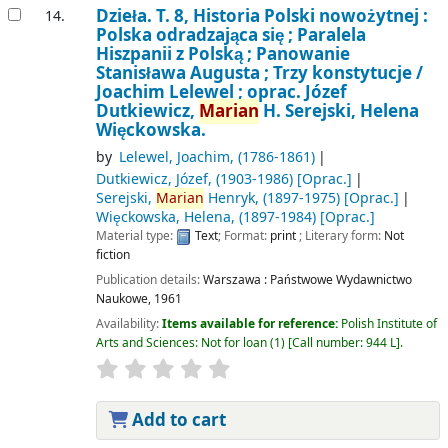
Dzieła. T. 8, Historia Polski nowożytnej :
14.
Polska odradzająca się ; Paralela
Hiszpanii z Polską ; Panowanie
Stanisława Augusta ; Trzy konstytucje /
Joachim Lelewel ; oprac. Józef
Dutkiewicz,
Marian
H. Serejski, Helena
Więckowska.
by
Lelewel, Joachim
, (1786-1861)
Dutkiewicz, Józef
, (1903-1986)
[Oprac.]
Serejski,
Marian
Henryk
, (1897-1975)
[Oprac.]
Więckowska, Helena
, (1897-1984)
[Oprac.]
Material type:
Text
; Format:
print
; Literary form:
Not
fiction
Publication details:
Warszawa :
Państwowe Wydawnictwo
Naukowe,
1961
Availability:
Items available for reference:
Polish Institute of
Arts and Sciences: Not for loan
(1)
Call number:
944 L
.
Add to cart