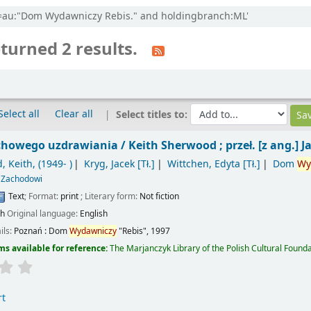
ccl=au:"Dom Wydawniczy Rebis." and holdingbranch:ML'
turned 2 results.
Select all
Clear all
Select titles to:
chowego uzdrawiania /
Keith Sherwood ; przeł. [z ang.] 
, Keith
, (1949- )
Kryg, Jacek
[Tł.]
Wittchen, Edyta
[Tł.]
Dom
Wy
 Zachodowi
Text
; Format:
print
; Literary form:
Not fiction
sh
Original language:
English
ils:
Poznań :
Dom
Wydawniczy
"Rebis",
1997
ms available for reference:
The Marjanczyk Library of the Polish Cultural Founda
rt