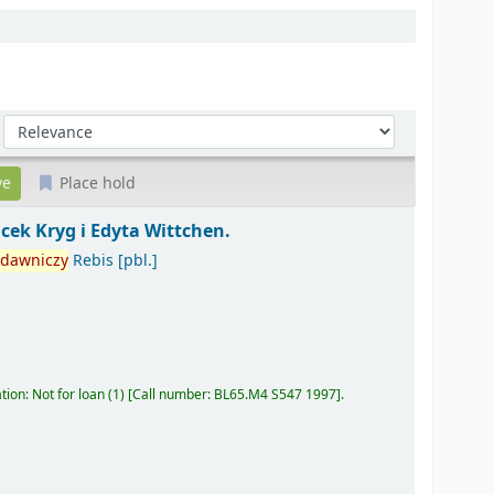
Sort by:
Place hold
Jacek Kryg i Edyta Wittchen.
dawniczy
Rebis
[pbl.]
tion: Not for loan
(1)
Call number:
BL65.M4 S547 1997
.