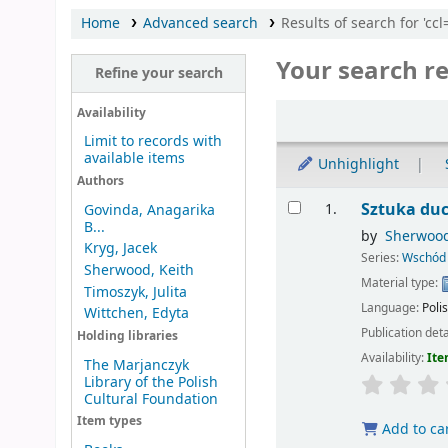
Home
Advanced search
Results of search for '
Your search re
Refine your search
Sort
Availability
Limit to records with
available items
Unhighlight
Authors
Results
Sztuka du
1.
Govinda, Anagarika
B...
by
Sherwood
Kryg, Jacek
Series:
Wschód
Sherwood, Keith
Material type:
Timoszyk, Julita
Language:
Poli
Wittchen, Edyta
Publication deta
Holding libraries
Availability:
Ite
The Marjanczyk
Library of the Polish
Cultural Foundation
Item types
Add to ca