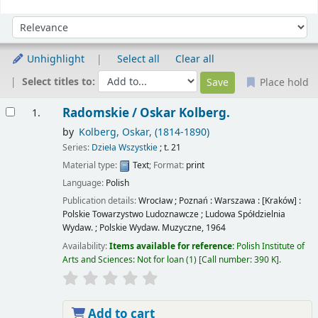
Sort
Sort by:
Unhighlight
Select all
Clear all
Select titles to:
Place hold
Results
Radomskie /
Oskar Kolberg.
1.
by
Kolberg, Oskar
, (1814-1890)
Series:
Dzieła Wszystkie
; t. 21
Material type:
Text
; Format:
print
Language:
Polish
Publication details:
Wrocław ; Poznań : Warszawa : [Kraków] :
Polskie Towarzystwo Ludoznawcze ; Ludowa Spółdzielnia
Wydaw. ; Polskie Wydaw. Muzyczne,
1964
Availability:
Items available for reference:
Polish Institute of
Arts and Sciences: Not for loan
(1)
Call number:
390 K
.
Add to cart