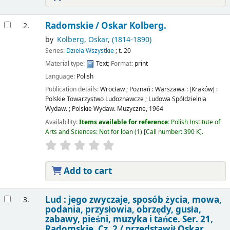
Radomskie /
Oskar Kolberg.
2.
by
Kolberg, Oskar
, (1814-1890)
Series:
Dzieła Wszystkie
; t. 20
Material type:
Text
; Format:
print
Language:
Polish
Publication details:
Wrocław ; Poznań : Warszawa : [Kraków] :
Polskie Towarzystwo Ludoznawcze ; Ludowa Spółdzielnia
Wydaw. ; Polskie Wydaw. Muzyczne,
1964
Availability:
Items available for reference:
Polish Institute of
Arts and Sciences: Not for loan
(1)
Call number:
390 K
.
Add to cart
Lud : jego zwyczaje, sposób życia, mowa,
3.
podania, przysłowia, obrzędy, gusła,
zabawy, pieśni, muzyka i tańce. Ser. 21,
Radomskie. Cz. 2 /
przedstawił Oskar