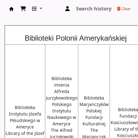
Search history
Clear
Biblioteki USA
Biblioteki Polonii Amerykańskiej
Biblioteka
imienia
Alfreda
Jurzykowskiego
Biblioteka
Polskiego
Marjanczyków
Biblioteka
Bibliotek
Instytutu
Polskiej
Instytutu Józefa
Fundacji
Naukowego w
Fundacji
Piłsudskiego w
Kościuszkows
Ameryce
Kulturalnej
Ameryce
Library of 
The Alfred
The
Library of the Józef
Kosciuszk
Jurzykowski
Marjanczyk