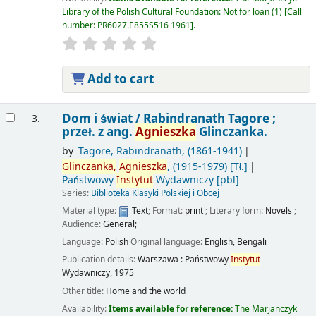
Library of the Polish Cultural Foundation: Not for loan
(1)
Call
number:
PR6027.E855S516 1961
.
Add to cart
Dom i świat /
Rabindranath Tagore ;
3.
przeł. z ang.
Agnieszka
Glinczanka.
by
Tagore, Rabindranath
, (1861-1941)
Glinczanka,
Agnieszka
, (1915-1979)
[Tł.]
Państwowy
Instytut
Wydawniczy
[pbl]
Series:
Biblioteka Klasyki Polskiej i Obcej
Material type:
Text
; Format:
print
; Literary form:
Novels
;
Audience:
General;
Language:
Polish
Original language:
English
,
Bengali
Publication details:
Warszawa :
Państwowy
Instytut
Wydawniczy,
1975
Other title:
Home and the world
Availability:
Items available for reference:
The Marjanczyk