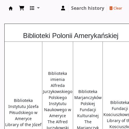
Search history
Clear
Biblioteki USA
Biblioteki Polonii Amerykańskiej
Biblioteka
imienia
Alfreda
Jurzykowskiego
Biblioteka
Polskiego
Marjanczyków
Biblioteka
Bibliotek
Instytutu
Polskiej
Instytutu Józefa
Fundacji
Naukowego w
Fundacji
Piłsudskiego w
Kościuszkows
Ameryce
Kulturalnej
Ameryce
Library of 
The Alfred
The
Library of the Józef
Kosciuszk
Jurzykowski
Marjanczyk