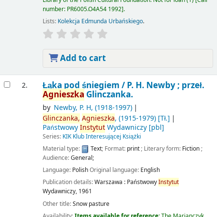
number:
PR6005.O4A54 1992
.
Lists:
Kolekcja Edmunda Urbańskiego
.
Add to cart
Łąka pod śniegiem /
P. H. Newby ; przeł.
2.
Agnieszka
Glinczanka.
by
Newby, P. H
, (1918-1997)
Glinczanka,
Agnieszka
, (1915-1979)
[Tł.]
Państwowy
Instytut
Wydawniczy
[pbl]
Series:
KIK Klub Interesującej Książki
Material type:
Text
; Format:
print
; Literary form:
Fiction
;
Audience:
General;
Language:
Polish
Original language:
English
Publication details:
Warszawa :
Państwowy
Instytut
Wydawniczy,
1961
Other title:
Snow pasture
Availability:
Items available for reference:
The Marjanczyk