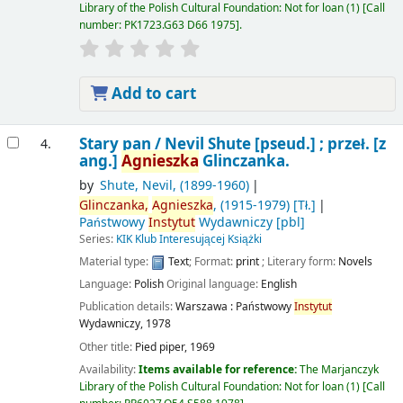
Library of the Polish Cultural Foundation: Not for loan
(1)
Call
number:
PK1723.G63 D66 1975
.
Add to cart
Stary pan /
Nevil Shute [pseud.] ; przeł. [z
4.
ang.]
Agnieszka
Glinczanka.
by
Shute, Nevil
, (1899-1960)
Glinczanka,
Agnieszka
, (1915-1979)
[Tł.]
Państwowy
Instytut
Wydawniczy
[pbl]
Series:
KIK Klub Interesującej Książki
Material type:
Text
; Format:
print
; Literary form:
Novels
Language:
Polish
Original language:
English
Publication details:
Warszawa :
Państwowy
Instytut
Wydawniczy,
1978
Other title:
Pied piper, 1969
Availability:
Items available for reference:
The Marjanczyk
Library of the Polish Cultural Foundation: Not for loan
(1)
Call