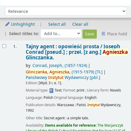
Sort
Sort by:
Unhighlight
Select all
Clear all
Select titles to:
Place hold
Results
Tajny agent : opowieść prosta /
Joseph
1.
Conrad [pseud.] ; przeł. [z ang.]
Agnieszka
Glinczanka.
by
Conrad, Joseph
, (1857-1924)
Glinczanka,
Agnieszka
, (1915-1979)
[Tł.]
Państwowy
Instytut
Wydawniczy
[pbl.]
Edition:
[Wyd. 3 i. e. 1].
Material type:
Text
; Format:
print
; Literary form:
Novels
Language:
Polish
Original language:
English
Publication details:
Warszawa :
Państ.
Instytut
Wydawniczy,
1992
Other title:
Secret agent : a simple tale.
Availability:
Items available for reference:
The Marjanczyk
Library of the Polish Cultural Foundation: Not for loan
(1)
Call