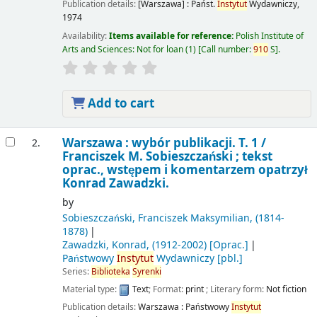
Publication details:
[Warszawa] :
Państ.
Instytut
Wydawniczy,
1974
Availability:
Items available for reference:
Polish Institute of
Arts and Sciences: Not for loan
(1)
Call number:
910
S
.
Add to cart
Warszawa : wybór publikacji. T. 1 /
2.
Franciszek M. Sobieszczański ; tekst
oprac., wstępem i komentarzem opatrzył
Konrad Zawadzki.
by
Sobieszczański, Franciszek Maksymilian
, (1814-
1878)
Zawadzki, Konrad
, (1912-2002)
[Oprac.]
Państwowy
Instytut
Wydawniczy
[pbl.]
Series:
Biblioteka
Syrenki
Material type:
Text
; Format:
print
; Literary form:
Not fiction
Publication details:
Warszawa :
Państwowy
Instytut