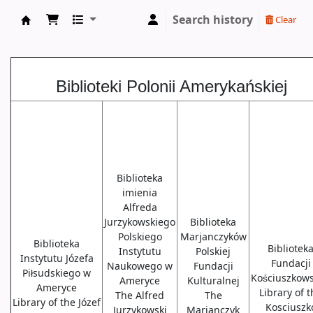
Search history
Clear
Biblioteki USA
Biblioteki Polonii Amerykańskiej
Biblioteka
imienia
Alfreda
Jurzykowskiego
Biblioteka
Polskiego
Marjanczyków
Biblioteka
Bibliotek
Instytutu
Polskiej
Instytutu Józefa
Fundacji
Naukowego w
Fundacji
Piłsudskiego w
Kościuszkows
Ameryce
Kulturalnej
Ameryce
Library of 
The Alfred
The
Library of the Józef
Kosciuszk
Jurzykowski
Marjanczyk