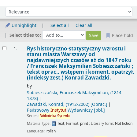
Sort
Sort by:
Unhighlight
Select all
Clear all
Select titles to:
Place hold
Results
Rys historyczno-statystyczny wzrostu i
1.
stanu miasta Warszawy od
najdawniejszych czasów aż do 1847 roku
/
Franciszek Maksymilian Sobieszczański ;
tekst oprac., wstępem i koment. opatrzył,
(indeksy zest.) Konrad Zawadzki.
by
Sobieszczański, Franciszek Maksymilian
, (1814-
1878)
Zawadzki, Konrad
, (1912-2002)
[Oprac.]
Państwowy
Instytut
Wydawniczy
[pbl.]
Series:
Biblioteka
Syrenki
Material type:
Text
; Format:
print
; Literary form:
Not fiction
Language:
Polish