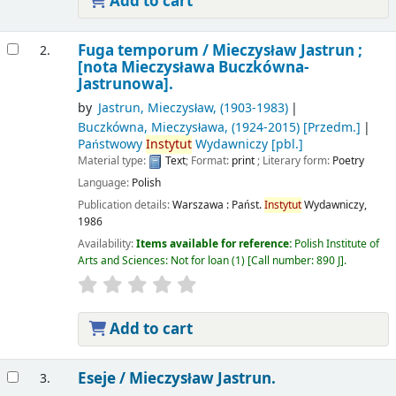
Add to cart
Fuga temporum /
Mieczysław Jastrun ;
2.
[nota Mieczysława Buczkówna-
Jastrunowa].
by
Jastrun, Mieczysław
, (1903-1983)
Buczkówna, Mieczysława
, (1924-2015)
[Przedm.]
Państwowy
Instytut
Wydawniczy
[pbl.]
Material type:
Text
; Format:
print
; Literary form:
Poetry
Language:
Polish
Publication details:
Warszawa :
Państ.
Instytut
Wydawniczy,
1986
Availability:
Items available for reference:
Polish Institute of
Arts and Sciences: Not for loan
(1)
Call number:
890 J
.
Add to cart
Eseje /
Mieczysław Jastrun.
3.