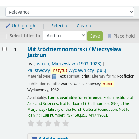
Sort
Sort by:
Unhighlight
Select all
Clear all
Select titles to:
Place hold
Results
Mit śródziemnomorski /
Mieczysław
1.
Jastrun.
by
Jastrun, Mieczysław
, (1903-1983)
Państwowy
Instytut
Wydawniczy
[pbl.]
Material type:
Text
; Format:
print
; Literary form:
Not fiction
Publication details:
Warszawa :
Państwowy
Instytut
Wydawniczy,
1962
Availability:
Items available for reference:
Polish Institute of
Arts and Sciences: Not for loan
(1)
Call number:
890 J
.
The
Marjanczyk Library of the Polish Cultural Foundation: Not for
loan
(1)
Call number:
PG7158.J353 M47 1962
.