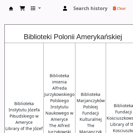
Search history
Clear
Biblioteki USA
Biblioteki Polonii Amerykańskiej
Biblioteka
imienia
Alfreda
Jurzykowskiego
Biblioteka
Polskiego
Marjanczyków
Biblioteka
Bibliotek
Instytutu
Polskiej
Instytutu Józefa
Fundacji
Naukowego w
Fundacji
Piłsudskiego w
Kościuszkows
Ameryce
Kulturalnej
Ameryce
Library of 
The Alfred
The
Library of the Józef
Kosciuszk
Jurzykowski
Marjanczyk