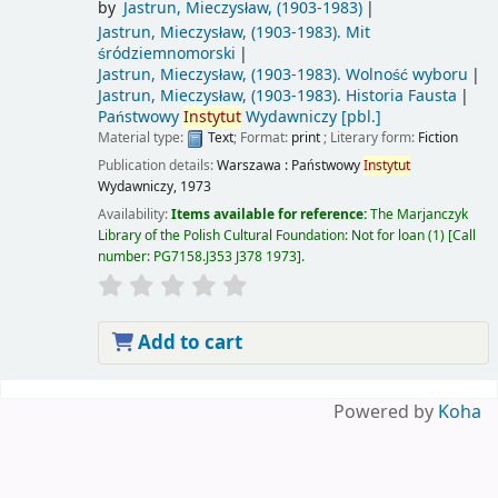
by
Jastrun, Mieczysław
, (1903-1983)
Jastrun, Mieczysław
, (1903-1983)
. Mit
śródziemnomorski
Jastrun, Mieczysław
, (1903-1983)
. Wolność wyboru
Jastrun, Mieczysław
, (1903-1983)
. Historia Fausta
Państwowy
Instytut
Wydawniczy
[pbl.]
Material type:
Text
; Format:
print
; Literary form:
Fiction
Publication details:
Warszawa :
Państwowy
Instytut
Wydawniczy,
1973
Availability:
Items available for reference:
The Marjanczyk
Library of the Polish Cultural Foundation: Not for loan
(1)
Call
number:
PG7158.J353 J378 1973
.
Add to cart
Pages
Powered by
Koha