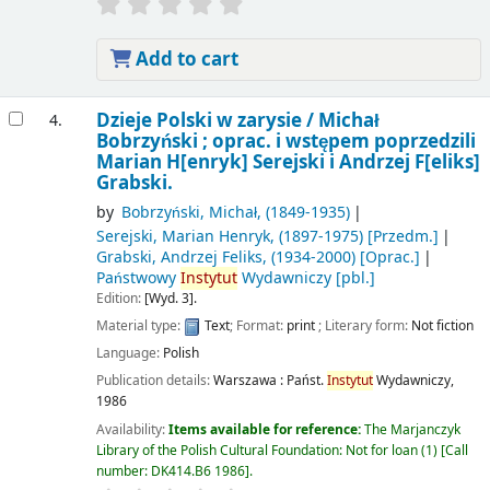
Add to cart
Dzieje Polski w zarysie /
Michał
4.
Bobrzyński ; oprac. i wstępem poprzedzili
Marian H[enryk] Serejski i Andrzej F[eliks]
Grabski.
by
Bobrzyński, Michał
, (1849-1935)
Serejski, Marian Henryk
, (1897-1975)
[Przedm.]
Grabski, Andrzej Feliks
, (1934-2000)
[Oprac.]
Państwowy
Instytut
Wydawniczy
[pbl.]
Edition:
[Wyd. 3].
Material type:
Text
; Format:
print
; Literary form:
Not fiction
Language:
Polish
Publication details:
Warszawa :
Państ.
Instytut
Wydawniczy,
1986
Availability:
Items available for reference:
The Marjanczyk
Library of the Polish Cultural Foundation: Not for loan
(1)
Call
number:
DK414.B6 1986
.