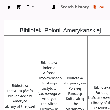
Search history
Clear
Biblioteki USA
Biblioteki Polonii Amerykańskiej
Biblioteka
imienia
Alfreda
Jurzykowskiego
Biblioteka
Polskiego
Marjanczyków
Biblioteka
Bibliotek
Instytutu
Polskiej
Instytutu Józefa
Fundacji
Naukowego w
Fundacji
Piłsudskiego w
Kościuszkows
Ameryce
Kulturalnej
Ameryce
Library of 
The Alfred
The
Library of the Józef
Kosciuszk
Jurzykowski
Marjanczyk