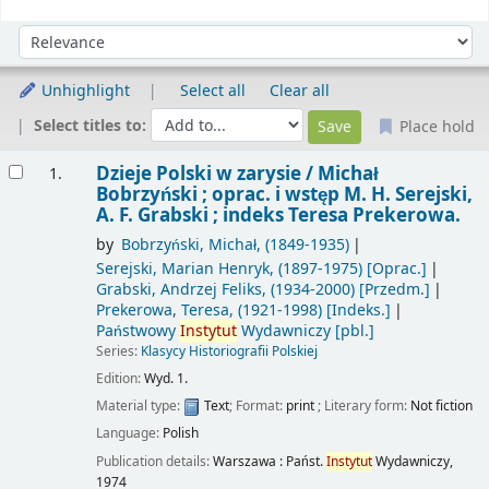
Sort
Sort by:
Unhighlight
Select all
Clear all
Select titles to:
Place hold
Results
Dzieje Polski w zarysie /
Michał
1.
Bobrzyński ; oprac. i wstęp M. H. Serejski,
A. F. Grabski ; indeks Teresa Prekerowa.
by
Bobrzyński, Michał
, (1849-1935)
Serejski, Marian Henryk
, (1897-1975)
[Oprac.]
Grabski, Andrzej Feliks
, (1934-2000)
[Przedm.]
Prekerowa, Teresa
, (1921-1998)
[Indeks.]
Państwowy
Instytut
Wydawniczy
[pbl.]
Series:
Klasycy Historiografii Polskiej
Edition:
Wyd. 1.
Material type:
Text
; Format:
print
; Literary form:
Not fiction
Language:
Polish
Publication details:
Warszawa :
Państ.
Instytut
Wydawniczy,
1974