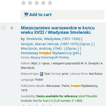
Add to cart
Mieszczaństwo warszawskie w końcu
3.
wieku XVIII /
Władysław Smoleński.
by
Smoleński, Władysław
, (1851-1926)
Serejski, Marian Henryk
, (1897-1975)
[Oprac.]
Wierzbicki, Andrzej
, (1942- )
[Oprac.]
Państwowy
Instytut
Wydawniczy
[pbl.]
Series:
Klasycy Historiografii Polskiej
Edition:
Wyd. 2 / oprac. i wstępem poprzedzili M. H. Serejski i A.
Wierzbicki.
Material type:
Text
; Format:
print
; Literary form:
Not fiction
Language:
Polish
Publication details:
Warszawa :
Państ.
Instytut
Wydawniczy,
1976
Availability:
Items available for reference:
Józef Piłsudski
Institute: Not for loan
(1)
Call number:
E 1489
.