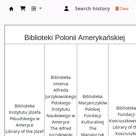
Search history
Clear
Biblioteki USA
Biblioteki Polonii Amerykańskiej
Biblioteka
imienia
Alfreda
Jurzykowskiego
Biblioteka
Polskiego
Marjanczyków
Biblioteka
Bibliotek
Instytutu
Polskiej
Instytutu Józefa
Fundacji
Naukowego w
Fundacji
Piłsudskiego w
Kościuszkows
Ameryce
Kulturalnej
Ameryce
Library of 
The Alfred
The
Library of the Józef
Kosciuszk
Jurzykowski
Marjanczyk