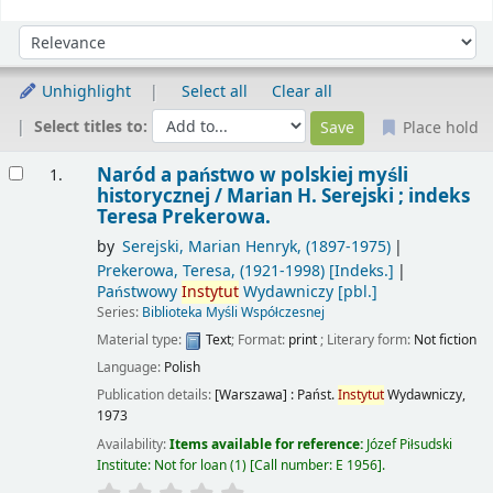
Sort
Sort by:
Unhighlight
Select all
Clear all
Select titles to:
Place hold
Results
Naród a państwo w polskiej myśli
1.
historycznej /
Marian H. Serejski ; indeks
Teresa Prekerowa.
by
Serejski, Marian Henryk
, (1897-1975)
Prekerowa, Teresa
, (1921-1998)
[Indeks.]
Państwowy
Instytut
Wydawniczy
[pbl.]
Series:
Biblioteka Myśli Współczesnej
Material type:
Text
; Format:
print
; Literary form:
Not fiction
Language:
Polish
Publication details:
[Warszawa] :
Państ.
Instytut
Wydawniczy,
1973
Availability:
Items available for reference:
Józef Piłsudski
Institute: Not for loan
(1)
Call number:
E 1956
.