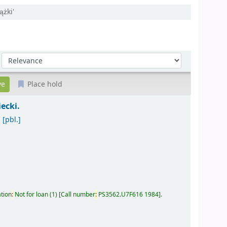
ążki'
Sort by:
Place hold
iecki.
s
[pbl.]
ation
:
Not for loan
(1)
Call number
:
PS3562.U7F616 1984
.