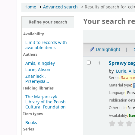
Home
Advanced search
Results of search for 'cc
Your search re
Refine your search
Sort
Availability
Limit to records with
available items
Unhighlight
Authors
Results
Sprawy za
1.
Amis, Kingsley
Lurie, Alison
by
Lurie, Al
Znaniecki,
Series
:
Salama
Przemysła...
Material type
:
Holding libraries
Language
:
Poli
The Marjanczyk
Publication deta
Library of the Polish
Cultural Foundation
Other title
:
Fore
Item types
Availability
:
Ite
Books
Series