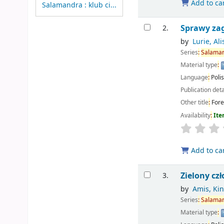
Add to ca
Salamandra : klub ci...
Sprawy za
2.
by
Lurie, Al
Series
:
Salama
Material type
:
Language
:
Poli
Publication deta
Other title
:
Fore
Availability
:
Ite
Add to ca
Zielony cz
3.
by
Amis, Kin
Series
:
Salama
Material type
: