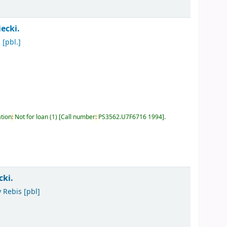
iecki.
s
[pbl.]
ation
:
Not for loan
(1)
Call number
:
PS3562.U7F6716 1994
.
cki.
 Rebis
[pbl]