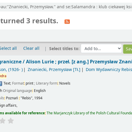
l=au:"Znaniecki, Przemysław." and se:Salamandra : klub ciekawej ksi
turned 3 results.
Select all
Clear all
Select titles to:
graniczne /
Alison Lurie ; przeł. [z ang.] Przemysław Znan
ison
, (1926- )
Znaniecki, Przemysław
[Tł.]
Dom Wydawniczy Rebi
ndra
Text
; Format
:
print
; Literary form
:
Novels
sh
Original language
:
English
ils
:
Poznań
:
"Rebis",
1994
ign affairs,
ms available for reference
:
The Marjanczyk Library of the Polish Cultural Found