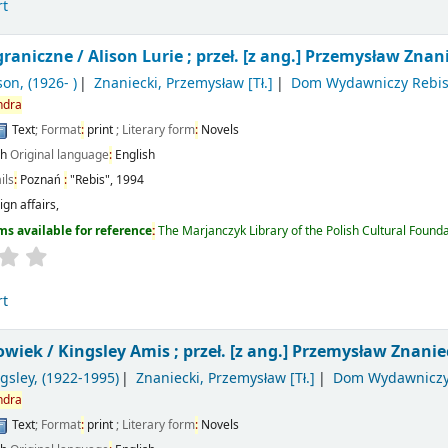
rt
graniczne /
Alison Lurie ; przeł. [z ang.] Przemysław Znan
ison
, (1926- )
Znaniecki, Przemysław
[Tł.]
Dom Wydawniczy Rebi
ndra
Text
; Format
:
print
; Literary form
:
Novels
sh
Original language
:
English
ils
:
Poznań
:
"Rebis",
1994
ign affairs,
ms available for reference
:
The Marjanczyk Library of the Polish Cultural Found
rt
łowiek /
Kingsley Amis ; przeł. [z ang.] Przemysław Znanie
gsley
, (1922-1995)
Znaniecki, Przemysław
[Tł.]
Dom Wydawniczy
ndra
Text
; Format
:
print
; Literary form
:
Novels