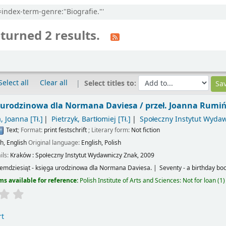
l=index-term-genre:"Biografie."'
turned 2 results.
Select all
Clear all
Select titles to:
a urodzinowa dla Normana Daviesa /
przeł. Joanna Rumiń
, Joanna
[Tł.]
Pietrzyk, Bartłomiej
[Tł.]
Społeczny Instytut Wyda
Text
; Format:
print
festschrift
; Literary form:
Not fiction
sh
,
English
Original language:
English
,
Polish
ils:
Kraków :
Społeczny Instytut Wydawniczy Znak,
2009
emdziesiąt - księga urodzinowa dla Normana Daviesa.
Seventy - a birthday bo
ms available for reference:
Polish Institute of Arts and Sciences: Not for loan
(1)
rt