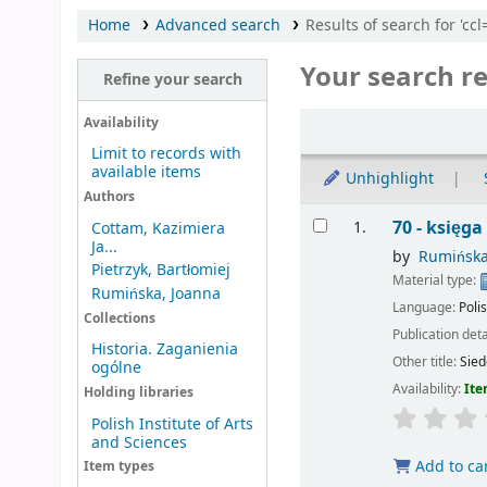
Home
Advanced search
Results of search for 'cc
Your search re
Refine your search
Sort
Availability
Limit to records with
available items
Unhighlight
Authors
Results
70 - księg
1.
Cottam, Kazimiera
Ja...
by
Rumińska
Pietrzyk, Bartłomiej
Material type:
Rumińska, Joanna
Language:
Poli
Collections
Publication deta
Historia. Zaganienia
Other title:
Sied
ogólne
Availability:
Ite
Holding libraries
Polish Institute of Arts
and Sciences
Add to ca
Item types