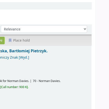
Sort by:
Place hold
ska, Bartłomiej Pietrzyk.
wniczy Znak
[Wyd.]
ok for Norman Davies.
70 - Norman Davies.
Call number:
900 K
.