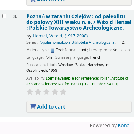
Poznań w zaraniu dziejów : od paleolitu
3.
do połowy XIII wieku n. e. /
Witold Hensel
; Polskie Towarzystwo Archeologiczne.
by
Hensel, Witold
, (1917-2008)
Series:
Popularnonaukowa Biblioteka Archeologiczna
; nr 2.
Material type:
Text
; Format:
print
; Literary form:
Not fiction
Language:
Polish
Summary language:
French
Publication details:
Wrocław :
Zakład Narodowy im.
Ossolińskich,
1958
Availability:
Items available for reference:
Polish Institute of
Arts and Sciences: Not for loan
(1)
Call number:
941 H
.
Add to cart
Pages
Powered by
Koha