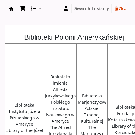
Search history
Clear
Biblioteki USA
Biblioteki Polonii Amerykańskiej
Biblioteka
imienia
Alfreda
Jurzykowskiego
Biblioteka
Polskiego
Marjanczyków
Biblioteka
Bibliotek
Instytutu
Polskiej
Instytutu Józefa
Fundacji
Naukowego w
Fundacji
Piłsudskiego w
Kościuszkows
Ameryce
Kulturalnej
Ameryce
Library of 
The Alfred
The
Library of the Józef
Kosciuszk
Jurzykowski
Marjanczyk