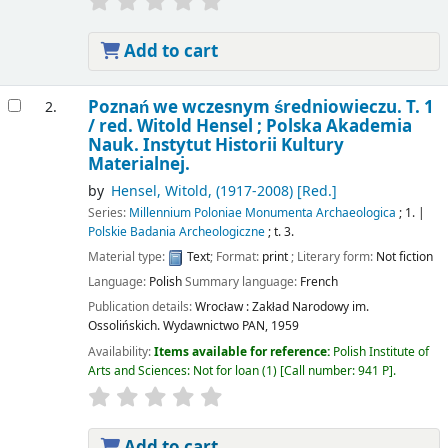
Add to cart
Poznań we wczesnym średniowieczu. T. 1
2.
/
red. Witold Hensel ; Polska Akademia
Nauk. Instytut Historii Kultury
Materialnej.
by
Hensel, Witold
, (1917-2008)
[Red.]
Series:
Millennium Poloniae Monumenta Archaeologica
; 1.
|
Polskie Badania Archeologiczne
; t. 3.
Material type:
Text
; Format:
print
; Literary form:
Not fiction
Language:
Polish
Summary language:
French
Publication details:
Wrocław :
Zakład Narodowy im.
Ossolińskich. Wydawnictwo PAN,
1959
Availability:
Items available for reference:
Polish Institute of
Arts and Sciences: Not for loan
(1)
Call number:
941 P
.
Add to cart