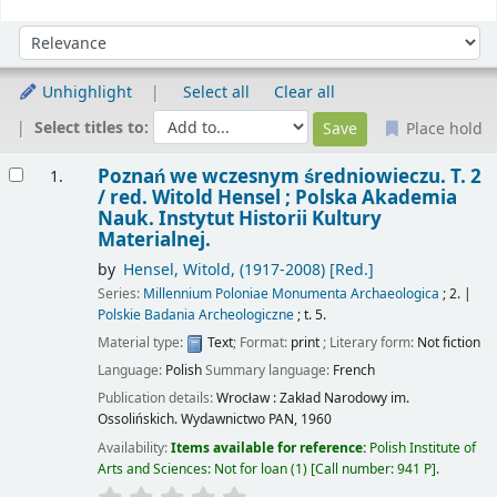
Sort
Sort by:
Unhighlight
Select all
Clear all
Select titles to:
Place hold
Results
Poznań we wczesnym średniowieczu. T. 2
1.
/
red. Witold Hensel ; Polska Akademia
Nauk. Instytut Historii Kultury
Materialnej.
by
Hensel, Witold
, (1917-2008)
[Red.]
Series:
Millennium Poloniae Monumenta Archaeologica
; 2.
|
Polskie Badania Archeologiczne
; t. 5.
Material type:
Text
; Format:
print
; Literary form:
Not fiction
Language:
Polish
Summary language:
French
Publication details:
Wrocław :
Zakład Narodowy im.
Ossolińskich. Wydawnictwo PAN,
1960
Availability:
Items available for reference:
Polish Institute of
Arts and Sciences: Not for loan
(1)
Call number:
941 P
.