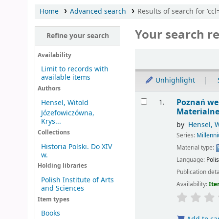
Home
Advanced search
Results of search for 'cc
Your search re
Refine your search
Sort
Availability
Limit to records with
available items
Unhighlight
Authors
Results
Poznań we 
1.
Hensel, Witold
Materialne
Józefowiczówna,
Krys...
by
Hensel, W
Collections
Series:
Millenn
Historia Polski. Do XIV
Material type:
w.
Language:
Poli
Holding libraries
Publication deta
Polish Institute of Arts
Availability:
Ite
and Sciences
Item types
Books