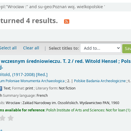
l=pl:"Wrocław :" and su-geo:Poznań woj. wielkopolskie '
turned 4 results.
Select all
Clear all
Select titles to:
wczesnym średniowieczu. T. 2 /
red. Witold Hensel ; Po
j.
itold
, (1917-2008)
[Red.]
ium Poloniae Monumenta Archaeologica
; 2.
|
Polskie Badania Archeologiczne
; t.
Text
; Format:
print
; Literary form:
Not fiction
sh
Summary language:
French
ils:
Wrocław :
Zakład Narodowy im. Ossolińskich. Wydawnictwo PAN,
1960
ms available for reference:
Polish Institute of Arts and Sciences: Not for loan
(1)