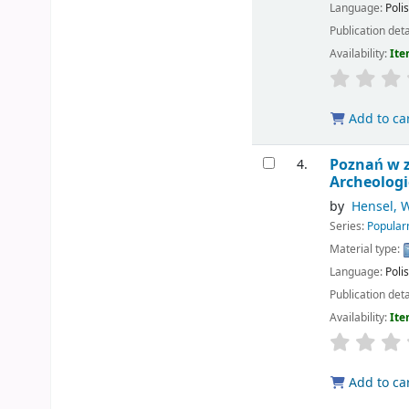
Language:
Poli
Publication deta
Availability:
Ite
Add to ca
Poznań w z
4.
Archeologi
by
Hensel, W
Series:
Popular
Material type:
Language:
Poli
Publication deta
Availability:
Ite
Add to ca