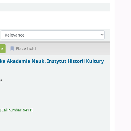
Sort by:
Place hold
lska Akademia Nauk. Instytut Historii Kultury
 5.
Call number:
941 P
.