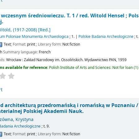
rt
wczesnym średniowieczu. T. 1 /
red. Witold Hensel ; Po
j.
itold
, (1917-2008)
[Red.]
ium Poloniae Monumenta Archaeologica
; 1.
|
Polskie Badania Archeologiczne
; t.
Text
; Format:
print
; Literary form:
Not fiction
sh
Summary language:
French
ils:
Wrocław :
Zakład Narodowy im. Ossolińskich. Wydawnictwo PAN,
1959
ms available for reference:
Polish Institute of Arts and Sciences: Not for loan
(1)
rt
d architekturą przedromańską i romańską w Poznaniu 
terialnej Polskiej Akademii Nauk.
czówna, Krystyna
 Badania Archeologiczne
; t. 9.
Text
; Format:
print
; Literary form:
Not fiction