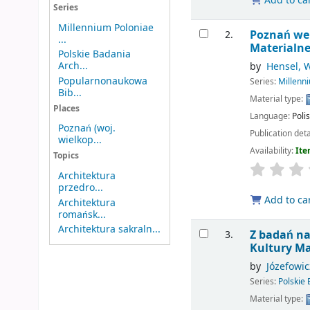
Add to ca
Series
Millennium Poloniae
Poznań we 
2.
...
Materialne
Polskie Badania
Arch...
by
Hensel, W
Popularnonaukowa
Series:
Millenn
Bib...
Material type:
Places
Language:
Poli
Poznań (woj.
Publication deta
wielkop...
Availability:
Ite
Topics
Architektura
przedro...
Add to ca
Architektura
romańsk...
Architektura sakraln...
Z badań na
3.
Kultury Ma
by
Józefowi
Series:
Polskie
Material type: