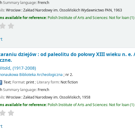
sh
Summary language:
French
ils:
Wrocław :
Zakład Narodowy im. Ossolińskich Wydawnictwo PAN,
1963
ms available for reference:
Polish Institute of Arts and Sciences: Not for loan
(1)
rt
araniu dziejów : od paleolitu do połowy XIII wieku n. e. 
czne.
itold
, (1917-2008)
nonaukowa Biblioteka Archeologiczna
; nr 2.
Text
; Format:
print
; Literary form:
Not fiction
sh
Summary language:
French
ils:
Wrocław :
Zakład Narodowy im. Ossolińskich,
1958
ms available for reference:
Polish Institute of Arts and Sciences: Not for loan
(1)
rt