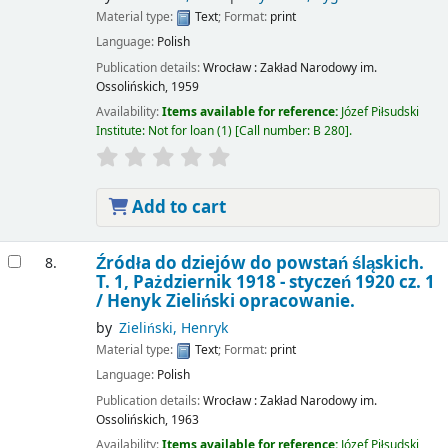
Material type:
Text
; Format:
print
Language:
Polish
Publication details:
Wrocław :
Zakład Narodowy im.
Ossolińskich,
1959
Availability:
Items available for reference:
Józef Piłsudski
Institute: Not for loan
(1)
Call number:
B 280
.
Add to cart
Źródła do dziejów do powstań śląskich.
8.
T. 1, Pażdziernik 1918 - styczeń 1920 cz. 1
/
Henyk Zieliński opracowanie.
by
Zieliński, Henryk
Material type:
Text
; Format:
print
Language:
Polish
Publication details:
Wrocław :
Zakład Narodowy im.
Ossolińskich,
1963
Availability:
Items available for reference:
Józef Piłsudski