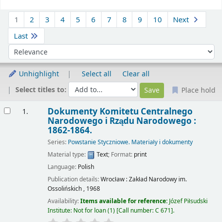
Sort
1
2
3
4
5
6
7
8
9
10
Next
Last
Sort by:
Unhighlight
Select all
Clear all
Select titles to:
Place hold
Results
Dokumenty Komitetu Centralnego
1.
Narodowego i Rządu Narodowego :
1862-1864.
Series:
Powstanie Styczniowe. Materiały i dokumenty
Material type:
Text
; Format:
print
Language:
Polish
Publication details:
Wrocław :
Zakład Narodowy im.
Ossolińskich ,
1968
Availability:
Items available for reference:
Józef Piłsudski
Institute: Not for loan
(1)
Call number:
C 671
.