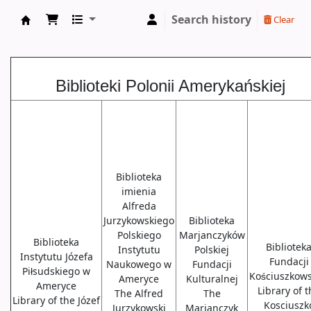
Search history
Clear
Biblioteki USA
Biblioteki Polonii Amerykańskiej
Biblioteka
imienia
Alfreda
Jurzykowskiego
Biblioteka
Polskiego
Marjanczyków
Biblioteka
Bibliotek
Instytutu
Polskiej
Instytutu Józefa
Fundacji
Naukowego w
Fundacji
Piłsudskiego w
Kościuszkows
Ameryce
Kulturalnej
Ameryce
Library of 
The Alfred
The
Library of the Józef
Kosciuszk
Jurzykowski
Marjanczyk