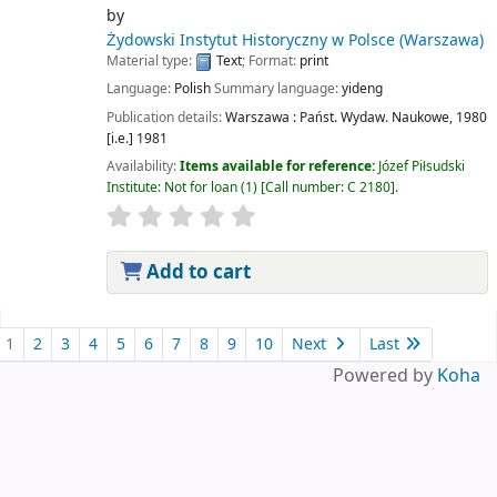
by
Żydowski Instytut Historyczny w Polsce (Warszawa)
Material type:
Text
; Format:
print
Language:
Polish
Summary language:
yideng
Publication details:
Warszawa :
Państ. Wydaw. Naukowe,
1980
[i.e.] 1981
Availability:
Items available for reference:
Józef Piłsudski
Institute: Not for loan
(1)
Call number:
C 2180
.
Add to cart
Pages
1
2
3
4
5
6
7
8
9
10
Next
Last
Powered by
Koha