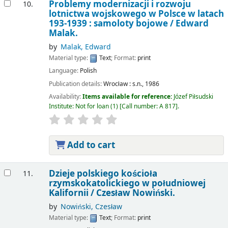
Problemy modernizacji i rozwoju
10.
lotnictwa wojskowego w Polsce w latach
193-1939 : samoloty bojowe /
Edward
Malak.
by
Malak, Edward
Material type:
Text
; Format:
print
Language:
Polish
Publication details:
Wrocław :
s.n.,
1986
Availability:
Items available for reference:
Józef Piłsudski
Institute: Not for loan
(1)
Call number:
A 817
.
Add to cart
Dzieje polskiego kościoła
11.
rzymskokatolickiego w południowej
Kalifornii /
Czesław Nowiński.
by
Nowiński, Czesław
Material type:
Text
; Format:
print