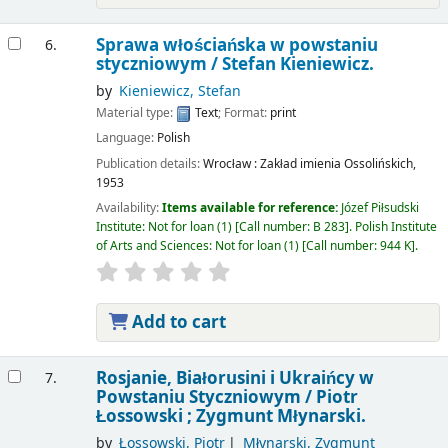
Sprawa włościańska w powstaniu
6.
styczniowym /
Stefan Kieniewicz.
by
Kieniewicz, Stefan
Material type:
Text
; Format:
print
Language:
Polish
Publication details:
Wrocław :
Zakład imienia Ossolińskich,
1953
Availability:
Items available for reference:
Józef Piłsudski
Institute: Not for loan
(1)
Call number:
B 283
.
Polish Institute
of Arts and Sciences: Not for loan
(1)
Call number:
944 K
.
Add to cart
Rosjanie, Białorusini i Ukraińcy w
7.
Powstaniu Styczniowym /
Piotr
Łossowski ; Zygmunt Młynarski.
by
Łossowski, Piotr
Młynarski, Zygmunt