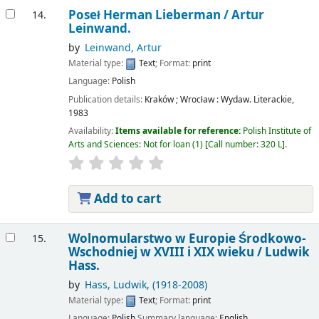
Poseł Herman Lieberman /
Artur
14.
Leinwand.
by
Leinwand, Artur
Material type:
Text
; Format:
print
Language:
Polish
Publication details:
Kraków ; Wrocław :
Wydaw. Literackie,
1983
Availability:
Items available for reference:
Polish Institute of
Arts and Sciences: Not for loan
(1)
Call number:
320 L
.
Add to cart
Wolnomularstwo w Europie Środkowo-
15.
Wschodniej w XVIII i XIX wieku /
Ludwik
Hass.
by
Hass, Ludwik
, (1918-2008)
Material type:
Text
; Format:
print
Language:
Polish
Summary language:
English