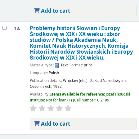
Add to cart
Problemy historii Słowian i Europy
18.
Środkowej w XIX i XX wieku : zbiór
studiów /
Polska Akademia Nauk,
Komitet Nauk Historycznych, Komisja
Historii Narodów Słowiańskich i Europy
Środkowej w XIX i XX wieku.
Material type:
Text
; Format:
print
Language:
Polish
Publication details:
Wrocław [etc.] :
Zakład Narodowy im.
Ossolińskich,
1982
Availability:
Items available for reference:
Józef Piłsudski
Institute: Not for loan
(1)
Call number:
C 2199
.
Add to cart