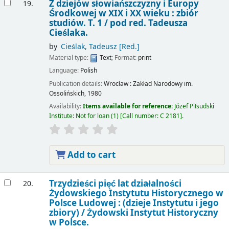
Z dziejów słowiańszczyzny i Europy
19.
Środkowej w XIX i XX wieku : zbiór
studiów. T. 1 /
pod red. Tadeusza
Cieślaka.
by
Cieślak, Tadeusz
[Red.]
Material type:
Text
; Format:
print
Language:
Polish
Publication details:
Wrocław :
Zakład Narodowy im.
Ossolińskich,
1980
Availability:
Items available for reference:
Józef Piłsudski
Institute: Not for loan
(1)
Call number:
C 2181
.
Add to cart
Trzydzieści pięć lat działalności
20.
Żydowskiego Instytutu Historycznego w
Polsce Ludowej : (dzieje Instytutu i jego
zbiory) /
Żydowski Instytut Historyczny
w Polsce.