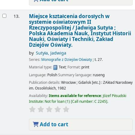
Miejsce kształcenia dorosłych w
13.
systemie oświatowym II
Rzeczypospolitej /
Jadwiga Sutyła ;
Polska Akademia Nauk, Instytut Historii
Nauki, Oświaty i Techniki, Zakład
Dziejów Oświaty.
by
Sutyła, Jadwiga
Series:
Monografie z Dziejów Oświaty
; t. 27.
Material type:
Text
; Format:
print
Language:
Polish
Summary language:
ruseng
Publication details:
Wrocław ; Gdańsk [etc.] :
ZAkład Narodowy
im. Ossolińskich,
1982
Availability:
Items available for reference:
Józef Piłsudski
Institute: Not for loan
(1)
Call number:
C 2245
.
Add to cart